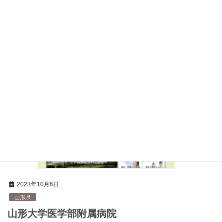
最寄り駅
羽前千歳駅
済生会 山形済生病院のモットーは、愛と思いやりのある治療。一
般不妊治療、生殖補助医療の両方に対応し、個々に応じた治療法
を提案します。これから不妊治療を始めようと思っている方、現
在既に不妊治療を受けていて体外受精にステップ […]
2023年10月6日
山形県
山形大学医学部附属病院