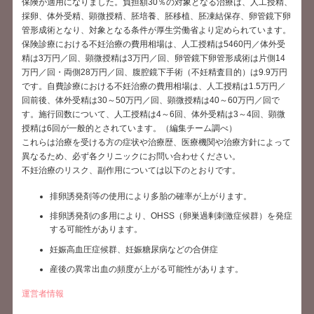
保険が適用になりました。負担額30％の対象となる治療は、人工授精、
採卵、体外受精、顕微授精、胚培養、胚移植、胚凍結保存、卵管鏡下卵
管形成術となり、対象となる条件が厚生労働省より定められています。
保険診療における不妊治療の費用相場は、人工授精は5460円／体外受
精は3万円／回、顕微授精は3万円／回、卵管鏡下卵管形成術は片側14
万円／回・両側28万円／回、腹腔鏡下手術（不妊精査目的）は9.9万円
です。自費診療における不妊治療の費用相場は、人工授精は1.5万円／
回前後、体外受精は30～50万円／回、顕微授精は40～60万円／回で
す。施行回数について、人工授精は4～6回、体外受精は3～4回、顕微
授精は6回が一般的とされています。（編集チーム調べ）
これらは治療を受ける方の症状や治療歴、医療機関や治療方針によって
異なるため、必ず各クリニックにお問い合わせください。
不妊治療のリスク、副作用については以下のとおりです。
排卵誘発剤等の使用により多胎の確率が上がります。
排卵誘発剤の多用により、OHSS（卵巣過剰刺激症候群）を発症
する可能性があります。
妊娠高血圧症候群、妊娠糖尿病などの合併症
産後の異常出血の頻度が上がる可能性があります。
運営者情報