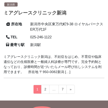
新潟県
ミアグレースクリニック新潟
所在地
新潟市中央区東万代町9-38 ロイヤルパークス
ER万代1F
TEL
025-246-1122
最寄り駅
新潟駅
ミアグレースクリニック新潟は、不妊症をはじめ、不育症や臨床
遺伝などの生殖医療と一般婦人科診療が専門です。完全予約制と
なっており、診療時間が近づいたらメール呼び出しシステムを利
用できます。 所在地 〒950-0082新潟 […]
投
固
固
固
1
2
…
7
»
稿
定
定
定
ペ
ペ
ペ
の
ー
ー
ー