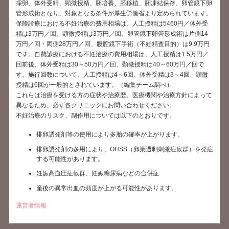
採卵、体外受精、顕微授精、胚培養、胚移植、胚凍結保存、卵管鏡下卵
管形成術となり、対象となる条件が厚生労働省より定められています。
保険診療における不妊治療の費用相場は、人工授精は5460円／体外受
精は3万円／回、顕微授精は3万円／回、卵管鏡下卵管形成術は片側14
万円／回・両側28万円／回、腹腔鏡下手術（不妊精査目的）は9.9万円
です。自費診療における不妊治療の費用相場は、人工授精は1.5万円／
回前後、体外受精は30～50万円／回、顕微授精は40～60万円／回で
す。施行回数について、人工授精は4～6回、体外受精は3～4回、顕微
授精は6回が一般的とされています。（編集チーム調べ）
これらは治療を受ける方の症状や治療歴、医療機関や治療方針によって
異なるため、必ず各クリニックにお問い合わせください。
不妊治療のリスク、副作用については以下のとおりです。
排卵誘発剤等の使用により多胎の確率が上がります。
排卵誘発剤の多用により、OHSS（卵巣過剰刺激症候群）を発症
する可能性があります。
妊娠高血圧症候群、妊娠糖尿病などの合併症
産後の異常出血の頻度が上がる可能性があります。
運営者情報