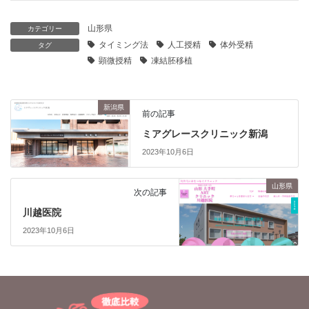
山形県
カテゴリー
タイミング法
人工授精
体外受精
タグ
顕微授精
凍結胚移植
新潟県
前の記事
ミアグレースクリニック新潟
2023年10月6日
山形県
次の記事
川越医院
2023年10月6日