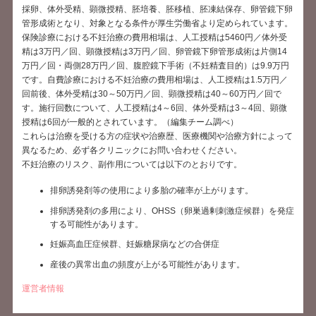
採卵、体外受精、顕微授精、胚培養、胚移植、胚凍結保存、卵管鏡下卵
管形成術となり、対象となる条件が厚生労働省より定められています。
保険診療における不妊治療の費用相場は、人工授精は5460円／体外受
精は3万円／回、顕微授精は3万円／回、卵管鏡下卵管形成術は片側14
万円／回・両側28万円／回、腹腔鏡下手術（不妊精査目的）は9.9万円
です。自費診療における不妊治療の費用相場は、人工授精は1.5万円／
回前後、体外受精は30～50万円／回、顕微授精は40～60万円／回で
す。施行回数について、人工授精は4～6回、体外受精は3～4回、顕微
授精は6回が一般的とされています。（編集チーム調べ）
これらは治療を受ける方の症状や治療歴、医療機関や治療方針によって
異なるため、必ず各クリニックにお問い合わせください。
不妊治療のリスク、副作用については以下のとおりです。
排卵誘発剤等の使用により多胎の確率が上がります。
排卵誘発剤の多用により、OHSS（卵巣過剰刺激症候群）を発症
する可能性があります。
妊娠高血圧症候群、妊娠糖尿病などの合併症
産後の異常出血の頻度が上がる可能性があります。
運営者情報