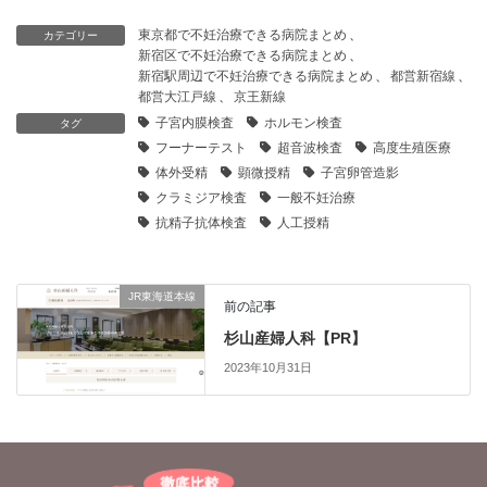
東京都で不妊治療できる病院まとめ
、
カテゴリー
新宿区で不妊治療できる病院まとめ
、
新宿駅周辺で不妊治療できる病院まとめ
、
都営新宿線
、
都営大江戸線
、
京王新線
子宮内膜検査
ホルモン検査
タグ
フーナーテスト
超音波検査
高度生殖医療
体外受精
顕微授精
子宮卵管造影
クラミジア検査
一般不妊治療
抗精子抗体検査
人工授精
JR東海道本線
前の記事
杉山産婦人科【PR】
2023年10月31日