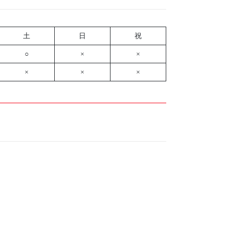
土
日
祝
○
×
×
×
×
×