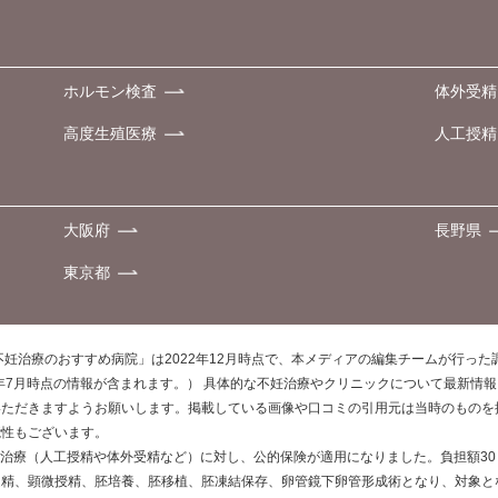
ホルモン検査
体外受精
高度生殖医療
人工授精
大阪府
長野県
東京都
不妊治療のおすすめ病院」は2022年12月時点で、本メディアの編集チームが行っ
0年7月時点の情報が含まれます。） 具体的な不妊治療やクリニックについて最新情
いただきますようお願いします。掲載している画像や口コミの引用元は当時のものを
能性もございます。
不妊治療（人工授精や体外受精など）に対し、公的保険が適用になりました。負担額3
受精、顕微授精、胚培養、胚移植、胚凍結保存、卵管鏡下卵管形成術となり、対象と