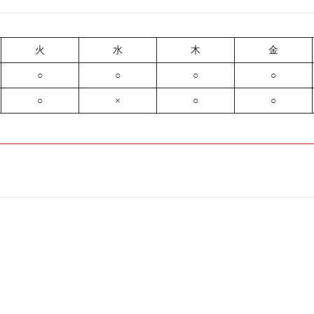
火
水
木
金
○
○
○
○
○
×
○
○