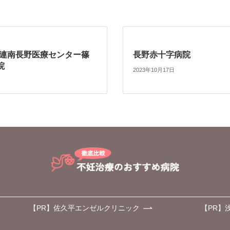
生連南長野医療センター篠
長野赤十字病院
院
2023年10月17日
【PR】佐久平エンゼルクリニック
【PR】