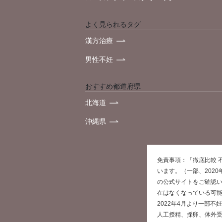
よく見られるタグ
漢方治療
男性不妊
おすすめ都道府県
北海道
沖縄県
免責事項：「徹底比較 
います。（一部、202
の公式サイトをご確認
在はなくなっている可
2022年4月より一部
人工授精、採卵、体外