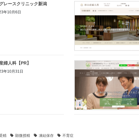
グレースクリニック新潟
23年10月6日
産婦人科【PR】
23年10月31日
受精
顕微授精
凍結保存
不育症