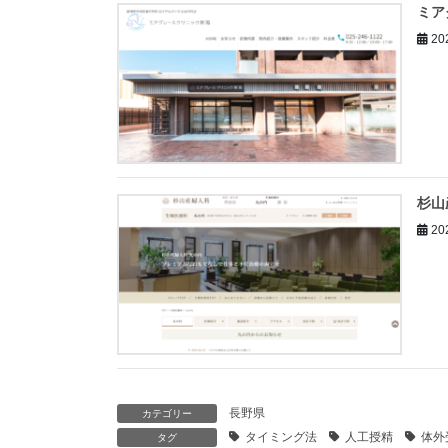
ミア
20
杉山
20
長野県
カテゴリー
タイミング法
人工授精
体外
タグ