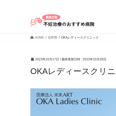
コ
ナ
ン
ビ
テ
ゲ
ン
ー
ツ
シ
へ
ョ
HOME
長野県
OKAレディースクリニック
ス
ン
キ
に
ッ
移
プ
動
2023年10月17日
/ 最終更新日時 :
2023年10月26日
OKAレディースクリ