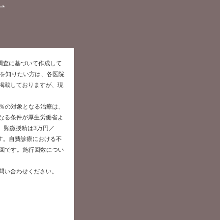
た調査に基づいて作成して
報を知りたい方は、各医院
掲載しておりますが、現
0％の対象となる治療は、
なる条件が厚生労働省よ
、顕微授精は3万円／
です。自費診療における不
／回です。施行回数につい
問い合わせください。