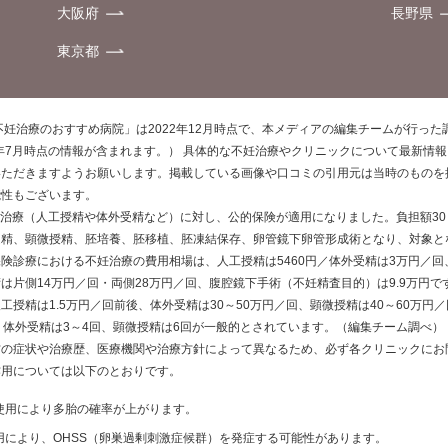
大阪府
長野県
東京都
不妊治療のおすすめ病院」は2022年12月時点で、本メディアの編集チームが行っ
0年7月時点の情報が含まれます。） 具体的な不妊治療やクリニックについて最新情
いただきますようお願いします。掲載している画像や口コミの引用元は当時のものを
能性もございます。
不妊治療（人工授精や体外受精など）に対し、公的保険が適用になりました。負担額3
受精、顕微授精、胚培養、胚移植、胚凍結保存、卵管鏡下卵管形成術となり、対象と
険診療における不妊治療の費用相場は、人工授精は5460円／体外受精は3万円／回
は片側14万円／回・両側28万円／回、腹腔鏡下手術（不妊精査目的）は9.9万円
工授精は1.5万円／回前後、体外受精は30～50万円／回、顕微授精は40～60万円
、体外受精は3～4回、顕微授精は6回が一般的とされています。（編集チーム調べ）
方の症状や治療歴、医療機関や治療方針によって異なるため、必ず各クリニックにお
作用については以下のとおりです。
使用により多胎の確率が上がります。
用により、OHSS（卵巣過剰刺激症候群）を発症する可能性があります。