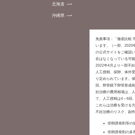
北海道
沖縄県
免責事項：「徹底比較 
います。（一部、202
の公式サイトをご確認
在はなくなっている可
2022年4月より一部
人工授精、採卵、体外
り定められています。保
回、卵管鏡下卵管形成術
妊治療の費用相場は、人
て、人工授精は4～6回
これらは治療を受ける
不妊治療のリスク、副
排卵誘発剤等の
排卵誘発剤の多