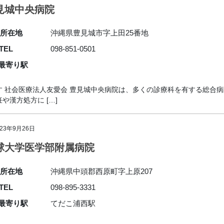
見城中央病院
所在地
沖縄県豊見城市字上田25番地
TEL
098-851-0501
最寄り駅
 社会医療法人友愛会 豊見城中央病院は、多くの診療科を有する総合
漢方処方に […]
023年9月26日
球大学医学部附属病院
所在地
沖縄県中頭郡西原町字上原207
TEL
098-895-3331
最寄り駅
てだこ浦西駅