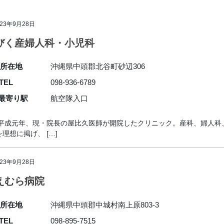
023年9月28日
びく産婦人科・小児科
所在地
沖縄県中頭郡北谷町砂辺306
TEL
098-936-6789
最寄り駅
航空隊入口
平成元年、現・院長の屋比久医師が開院したクリニック。産科、婦人科
想に掲げ、 […]
023年9月28日
えむら病院
所在地
沖縄県中頭郡中城村南上原803-3
TEL
098-895-7515