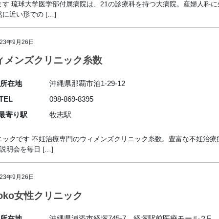
す 琉球大学医学部付属病院は、21の診療科を持つ大病院。産婦人科
近い形での […]
023年9月26日
ィメンズクリニック糸数
所在地
沖縄県那覇市泊1-29-12
TEL
098-869-8395
最寄り駅
牧志駅
ニックです 不妊治療専門のウィメンズクリニック糸数。豊富な不妊治療
明会を毎日 […]
023年9月26日
aoko女性クリニック
所在地
沖縄県浦添市経塚745-7 経塚駅前医療モール２F