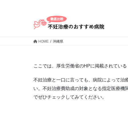
コ
ナ
ン
ビ
テ
ゲ
ン
ー
ツ
シ
へ
ョ
HOME
沖縄県
ス
ン
キ
に
ッ
移
プ
動
ここでは、厚生労働省のHPに掲載されている
不妊治療と一口に言っても、病院によって治
い。不妊治療費助成の対象となる指定医療機
でぜひチェックしてみてください。