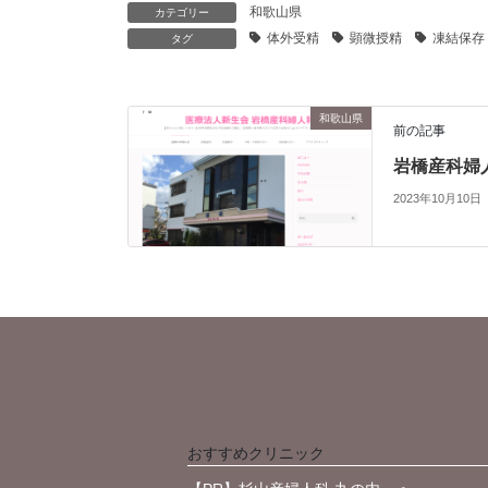
和歌山県
カテゴリー
体外受精
顕微授精
凍結保存
タグ
和歌山県
前の記事
岩橋産科婦
2023年10月10日
おすすめクリニック