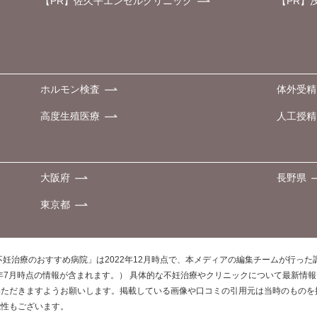
【PR】佐久平エンゼルクリニック
【PR】
ホルモン検査
体外受精
高度生殖医療
人工授精
大阪府
長野県
東京都
不妊治療のおすすめ病院」は2022年12月時点で、本メディアの編集チームが行っ
0年7月時点の情報が含まれます。） 具体的な不妊治療やクリニックについて最新情
いただきますようお願いします。掲載している画像や口コミの引用元は当時のものを
能性もございます。