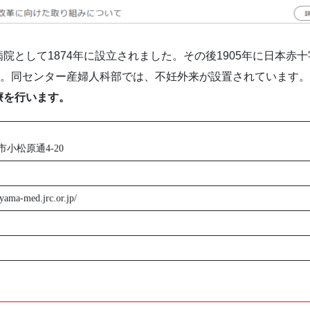
院として1874年に設立されました。その後1905年に日本赤
す。同センター産婦人科部では、不妊外来が設置されています
療を行います。
小松原通4-20
yama-med.jrc.or.jp/