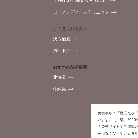
【PR】杉山産婦人科 丸の内
ローズレディースクリニック
よく見られるタグ
漢方治療
男性不妊
おすすめ都道府県
北海道
沖縄県
免責事項：「徹底比較 
います。（一部、202
の公式サイトをご確認
在はなくなっている可