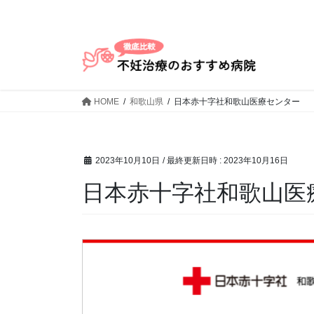
コ
ナ
ン
ビ
テ
ゲ
ン
ー
ツ
シ
へ
ョ
HOME
和歌山県
日本赤十字社和歌山医療センター
ス
ン
キ
に
ッ
移
プ
動
2023年10月10日
/ 最終更新日時 :
2023年10月16日
日本赤十字社和歌山医