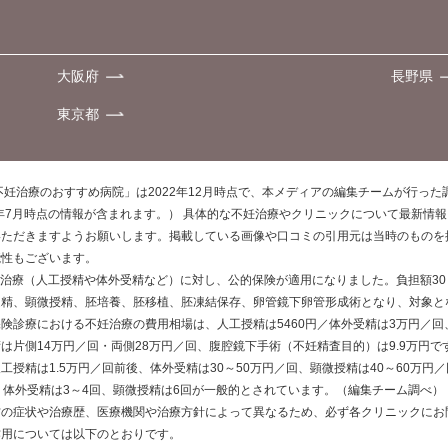
大阪府
長野県
東京都
不妊治療のおすすめ病院」は2022年12月時点で、本メディアの編集チームが行っ
0年7月時点の情報が含まれます。） 具体的な不妊治療やクリニックについて最新情
いただきますようお願いします。掲載している画像や口コミの引用元は当時のものを
能性もございます。
不妊治療（人工授精や体外受精など）に対し、公的保険が適用になりました。負担額3
受精、顕微授精、胚培養、胚移植、胚凍結保存、卵管鏡下卵管形成術となり、対象と
険診療における不妊治療の費用相場は、人工授精は5460円／体外受精は3万円／回
は片側14万円／回・両側28万円／回、腹腔鏡下手術（不妊精査目的）は9.9万円
工授精は1.5万円／回前後、体外受精は30～50万円／回、顕微授精は40～60万円
、体外受精は3～4回、顕微授精は6回が一般的とされています。（編集チーム調べ）
方の症状や治療歴、医療機関や治療方針によって異なるため、必ず各クリニックにお
作用については以下のとおりです。