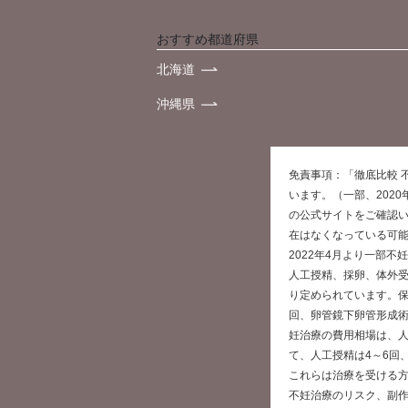
おすすめ都道府県
北海道
沖縄県
免責事項：「徹底比較 
います。（一部、202
の公式サイトをご確認
在はなくなっている可
2022年4月より一部
人工授精、採卵、体外
り定められています。保
回、卵管鏡下卵管形成術
妊治療の費用相場は、人
て、人工授精は4～6回
これらは治療を受ける
不妊治療のリスク、副