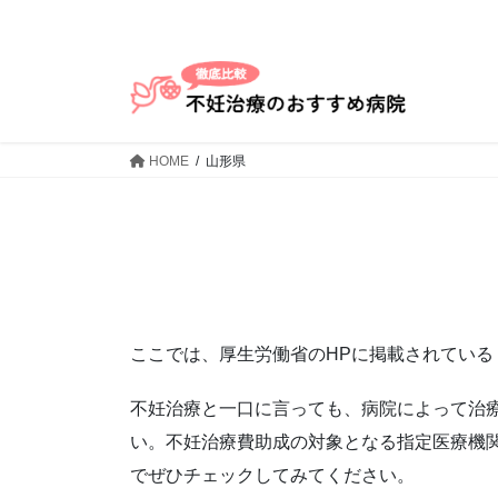
コ
ナ
ン
ビ
テ
ゲ
ン
ー
ツ
シ
へ
ョ
HOME
山形県
ス
ン
キ
に
ッ
移
プ
動
ここでは、厚生労働省のHPに掲載されている
不妊治療と一口に言っても、病院によって治
い。不妊治療費助成の対象となる指定医療機
でぜひチェックしてみてください。