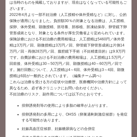
は当時のものを掲載しておりますが、現在はなくなっている可能性もご
ざいます。
2022年4月より一部不妊治療（人工授精や体外受精など）に対し、公的
保険が適用になりました。負担額30％の対象となる治療は、人工授精、
採卵、体外受精、顕微授精、胚培養、胚移植、胚凍結保存、卵管鏡下卵
管形成術となり、対象となる条件が厚生労働省より定められています。
保険診療における不妊治療の費用相場は、人工授精は5460円／体外受
精は3万円／回、顕微授精は3万円／回、卵管鏡下卵管形成術は片側14
万円／回・両側28万円／回、腹腔鏡下手術（不妊精査目的）は9.9万円
です。自費診療における不妊治療の費用相場は、人工授精は1.5万円／
回前後、体外受精は30～50万円／回、顕微授精は40～60万円／回で
す。施行回数について、人工授精は4～6回、体外受精は3～4回、顕微
授精は6回が一般的とされています。（編集チーム調べ）
これらは治療を受ける方の症状や治療歴、医療機関や治療方針によって
異なるため、必ず各クリニックにお問い合わせください。
不妊治療のリスク、副作用については以下のとおりです。
排卵誘発剤等の使用により多胎の確率が上がります。
排卵誘発剤の多用により、OHSS（卵巣過剰刺激症候群）を発症
する可能性があります。
妊娠高血圧症候群、妊娠糖尿病などの合併症