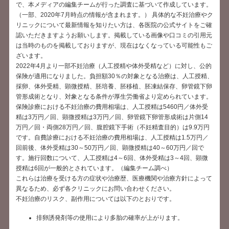
で、本メディアの編集チームが行った調査に基づいて作成しています。
（一部、2020年7月時点の情報が含まれます。） 具体的な不妊治療やク
リニックについて最新情報を知りたい方は、各医院の公式サイトをご確
認いただきますようお願いします。掲載している画像や口コミの引用元
は当時のものを掲載しておりますが、現在はなくなっている可能性もご
ざいます。
2022年4月より一部不妊治療（人工授精や体外受精など）に対し、公的
保険が適用になりました。負担額30％の対象となる治療は、人工授精、
採卵、体外受精、顕微授精、胚培養、胚移植、胚凍結保存、卵管鏡下卵
管形成術となり、対象となる条件が厚生労働省より定められています。
保険診療における不妊治療の費用相場は、人工授精は5460円／体外受
精は3万円／回、顕微授精は3万円／回、卵管鏡下卵管形成術は片側14
万円／回・両側28万円／回、腹腔鏡下手術（不妊精査目的）は9.9万円
です。自費診療における不妊治療の費用相場は、人工授精は1.5万円／
回前後、体外受精は30～50万円／回、顕微授精は40～60万円／回で
す。施行回数について、人工授精は4～6回、体外受精は3～4回、顕微
授精は6回が一般的とされています。（編集チーム調べ）
これらは治療を受ける方の症状や治療歴、医療機関や治療方針によって
異なるため、必ず各クリニックにお問い合わせください。
不妊治療のリスク、副作用については以下のとおりです。
排卵誘発剤等の使用により多胎の確率が上がります。