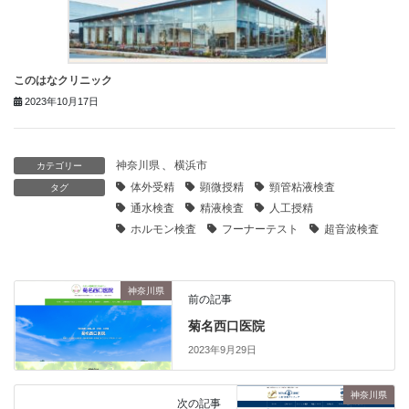
このはなクリニック
2023年10月17日
神奈川県
、
横浜市
カテゴリー
体外受精
顕微授精
頸管粘液検査
タグ
通水検査
精液検査
人工授精
ホルモン検査
フーナーテスト
超音波検査
神奈川県
前の記事
菊名西口医院
2023年9月29日
神奈川県
次の記事