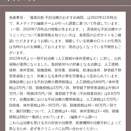
免責事項：「徹底比較 不妊治療のおすすめ病院」は2022年12月時点
で、本メディアの編集チームが行った調査に基づいて作成しています。
（一部、2020年7月時点の情報が含まれます。） 具体的な不妊治療やク
リニックについて最新情報を知りたい方は、各医院の公式サイトをご確
認いただきますようお願いします。掲載している画像や口コミの引用元
は当時のものを掲載しておりますが、現在はなくなっている可能性もご
ざいます。
2022年4月より一部不妊治療（人工授精や体外受精など）に対し、公的
保険が適用になりました。負担額30％の対象となる治療は、人工授精、
採卵、体外受精、顕微授精、胚培養、胚移植、胚凍結保存、卵管鏡下卵
管形成術となり、対象となる条件が厚生労働省より定められています。
保険診療における不妊治療の費用相場は、人工授精は5460円／体外受
精は3万円／回、顕微授精は3万円／回、卵管鏡下卵管形成術は片側14
万円／回・両側28万円／回、腹腔鏡下手術（不妊精査目的）は9.9万円
です。自費診療における不妊治療の費用相場は、人工授精は1.5万円／
回前後、体外受精は30～50万円／回、顕微授精は40～60万円／回で
す。施行回数について、人工授精は4～6回、体外受精は3～4回、顕微
授精は6回が一般的とされています。（編集チーム調べ）
これらは治療を受ける方の症状や治療歴、医療機関や治療方針によって
異なるため、必ず各クリニックにお問い合わせください。