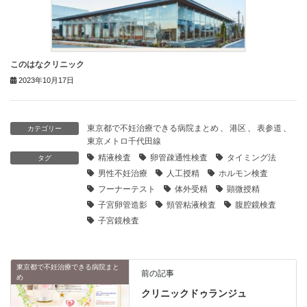
このはなクリニック
2023年10月17日
東京都で不妊治療できる病院まとめ
、
港区
、
表参道
、
カテゴリー
東京メトロ千代田線
精液検査
卵管疎通性検査
タイミング法
タグ
男性不妊治療
人工授精
ホルモン検査
フーナーテスト
体外受精
顕微授精
子宮卵管造影
頸管粘液検査
腹腔鏡検査
子宮鏡検査
東京都で不妊治療できる病院まと
前の記事
め
クリニックドゥランジュ