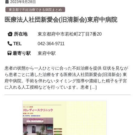
2023年9月28日
東京都で不妊治療できる病院まとめ
医療法人社団新愛会(旧清新会)東府中病院
所在地
東京都府中市若松町2丁目7番20
TEL
042-364-9711
最寄り駅
東府中駅
患者の状態から一人ひとりに合った不妊治療を提供 症状を見なが
ら患者ごとに適した治療をする医療法人社団新愛会(旧清新会) 東
府中病院。手術を伴わないタイミング指導や濃縮した精子を子宮
に入れる人工授精などを行っています。患者 […]