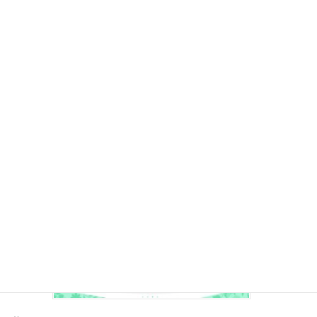
所在地
東京都府中市府中町１丁目１８−１７ コンテ
ント府中1階、2階
TEL
042-365-0341
最寄り駅
府中駅
妊娠しやすい体をつくることに力を入れているクリニック 体外受
精を専門に扱っているクリニックです。妊娠しやすい体づくりを
行うために治療計画を立て、体質改を改善しながら治療を進めて
いきます。また、妊娠率を上げるべく、常に新し […]