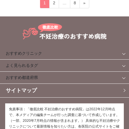
投
固
固
固
1
2
…
8
»
稿
定
定
定
ペ
ペ
ペ
の
ー
ー
ー
ペ
ジ
ジ
ジ
ー
ジ
送
おすすめクリニック
り
よく見られるタグ
おすすめ都道府県
サイトマップ
免責事項：「徹底比較 不妊治療のおすすめ病院」は2022年12月時点
で、本メディアの編集チームが行った調査に基づいて作成しています。
（一部、2020年7月時点の情報が含まれます。） 具体的な不妊治療やク
リニックについて最新情報を知りたい方は、各医院の公式サイトをご確