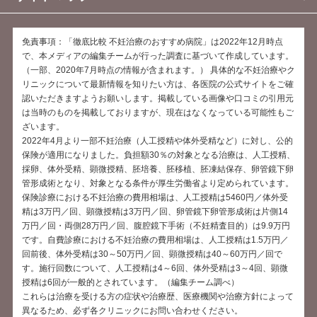
免責事項：「徹底比較 不妊治療のおすすめ病院」は2022年12月時点
で、本メディアの編集チームが行った調査に基づいて作成しています。
（一部、2020年7月時点の情報が含まれます。） 具体的な不妊治療やク
リニックについて最新情報を知りたい方は、各医院の公式サイトをご確
認いただきますようお願いします。掲載している画像や口コミの引用元
は当時のものを掲載しておりますが、現在はなくなっている可能性もご
ざいます。
2022年4月より一部不妊治療（人工授精や体外受精など）に対し、公的
保険が適用になりました。負担額30％の対象となる治療は、人工授精、
採卵、体外受精、顕微授精、胚培養、胚移植、胚凍結保存、卵管鏡下卵
管形成術となり、対象となる条件が厚生労働省より定められています。
保険診療における不妊治療の費用相場は、人工授精は5460円／体外受
精は3万円／回、顕微授精は3万円／回、卵管鏡下卵管形成術は片側14
万円／回・両側28万円／回、腹腔鏡下手術（不妊精査目的）は9.9万円
です。自費診療における不妊治療の費用相場は、人工授精は1.5万円／
回前後、体外受精は30～50万円／回、顕微授精は40～60万円／回で
す。施行回数について、人工授精は4～6回、体外受精は3～4回、顕微
授精は6回が一般的とされています。（編集チーム調べ）
これらは治療を受ける方の症状や治療歴、医療機関や治療方針によって
異なるため、必ず各クリニックにお問い合わせください。