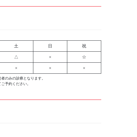
土
日
祝
△
×
☆
×
×
×
患者のみの診療となります。
てご予約ください。