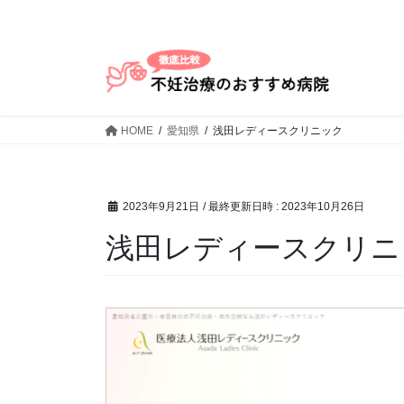
コ
ナ
ン
ビ
テ
ゲ
ン
ー
ツ
シ
へ
ョ
HOME
愛知県
浅田レディースクリニック
ス
ン
キ
に
ッ
移
プ
動
2023年9月21日
/ 最終更新日時 :
2023年10月26日
浅田レディースクリニ