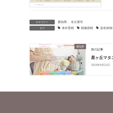
愛知県
、
名古屋市
カテゴリー
体外受精
顕微授精
染色体検
タグ
愛知県
前の記事
星ヶ丘マタ
2023年9月21日