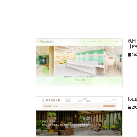
浅田
【P
20
杉山
20