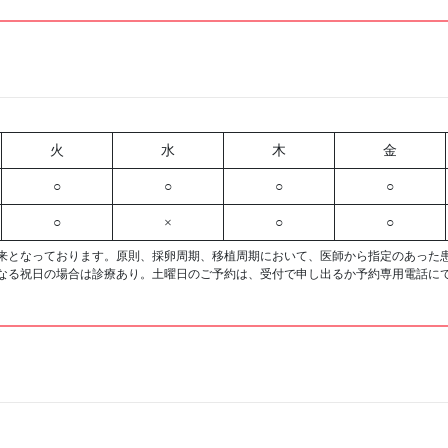
火
水
木
金
○
○
○
○
○
×
○
○
来となっております。原則、採卵周期、移植周期において、医師から指定のあった
なる祝日の場合は診療あり。土曜日のご予約は、受付で申し出るか予約専用電話に