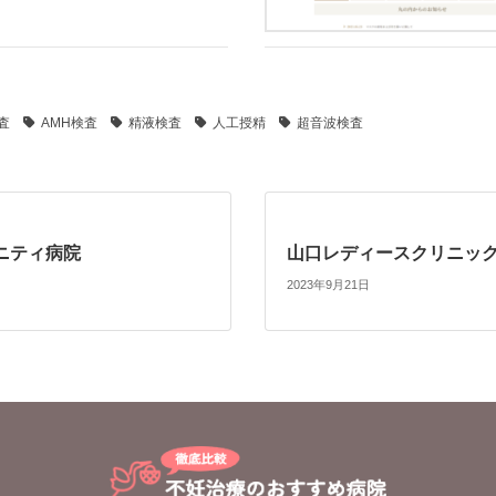
査
AMH検査
精液検査
人工授精
超音波検査
ニティ病院
山口レディースクリニッ
2023年9月21日