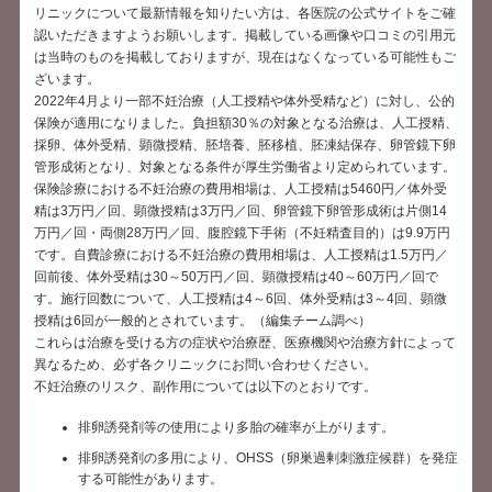
リニックについて最新情報を知りたい方は、各医院の公式サイトをご確
認いただきますようお願いします。掲載している画像や口コミの引用元
は当時のものを掲載しておりますが、現在はなくなっている可能性もご
ざいます。
2022年4月より一部不妊治療（人工授精や体外受精など）に対し、公的
保険が適用になりました。負担額30％の対象となる治療は、人工授精、
採卵、体外受精、顕微授精、胚培養、胚移植、胚凍結保存、卵管鏡下卵
管形成術となり、対象となる条件が厚生労働省より定められています。
保険診療における不妊治療の費用相場は、人工授精は5460円／体外受
精は3万円／回、顕微授精は3万円／回、卵管鏡下卵管形成術は片側14
万円／回・両側28万円／回、腹腔鏡下手術（不妊精査目的）は9.9万円
です。自費診療における不妊治療の費用相場は、人工授精は1.5万円／
回前後、体外受精は30～50万円／回、顕微授精は40～60万円／回で
す。施行回数について、人工授精は4～6回、体外受精は3～4回、顕微
授精は6回が一般的とされています。（編集チーム調べ）
これらは治療を受ける方の症状や治療歴、医療機関や治療方針によって
異なるため、必ず各クリニックにお問い合わせください。
不妊治療のリスク、副作用については以下のとおりです。
排卵誘発剤等の使用により多胎の確率が上がります。
排卵誘発剤の多用により、OHSS（卵巣過剰刺激症候群）を発症
する可能性があります。