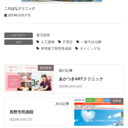
このはなクリニック
2023年10月17日
鹿児島県
カテゴリー
人工授精
不育症
一般不妊治療
タグ
卵管鏡下卵管形成術
タイミング法
鹿児島県
前の記事
あかつきARTクリニック
2023年10月10日
長野県
次の記事
長野市民病院
2023年10月17日