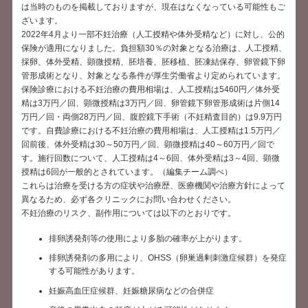
は当時のものを掲載しておりますが、現在はなくなっている可能性もご
ざいます。
2022年4月より一部不妊治療（人工授精や体外受精など）に対し、公的
保険が適用になりました。負担額30％の対象となる治療は、人工授精、
採卵、体外受精、顕微授精、胚培養、胚移植、胚凍結保存、卵管鏡下卵
管形成術となり、対象となる条件が厚生労働省より定められています。
保険診療における不妊治療の費用相場は、人工授精は5460円／体外受
精は3万円／回、顕微授精は3万円／回、卵管鏡下卵管形成術は片側14
万円／回・両側28万円／回、腹腔鏡下手術（不妊精査目的）は9.9万円
です。自費診療における不妊治療の費用相場は、人工授精は1.5万円／
回前後、体外受精は30～50万円／回、顕微授精は40～60万円／回で
す。施行回数について、人工授精は4～6回、体外受精は3～4回、顕微
授精は6回が一般的とされています。（編集チーム調べ）
これらは治療を受ける方の症状や治療歴、医療機関や治療方針によって
異なるため、必ず各クリニックにお問い合わせください。
不妊治療のリスク、副作用については以下のとおりです。
排卵誘発剤等の使用により多胎の確率が上がります。
排卵誘発剤の多用により、OHSS（卵巣過剰刺激症候群）を発症
する可能性があります。
妊娠高血圧症候群、妊娠糖尿病などの合併症