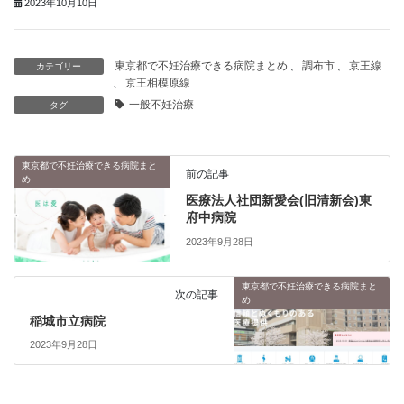
2023年10月10日
東京都で不妊治療できる病院まとめ
、
調布市
、
京王線
カテゴリー
、
京王相模原線
一般不妊治療
タグ
東京都で不妊治療できる病院まと
前の記事
め
医療法人社団新愛会(旧清新会)東
府中病院
2023年9月28日
東京都で不妊治療できる病院まと
次の記事
め
稲城市立病院
2023年9月28日