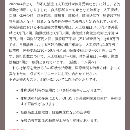
2022年4月より一部不妊治療（人工授精や体外受精など）に対し、公的
保険が適用になりました。負担額30％の対象となる治療は、人工授精、
採卵、体外受精、顕微授精、胚培養、胚移植、胚凍結保存、卵管鏡下卵
管形成術となり、対象となる条件が厚生労働省より定められています。
保険診療における不妊治療の費用相場は、人工授精は5460円／体外受
精は3万円／回、顕微授精は3万円／回、卵管鏡下卵管形成術は片側14
万円／回・両側28万円／回、腹腔鏡下手術（不妊精査目的）は9.9万円
です。自費診療における不妊治療の費用相場は、人工授精は1.5万円／
回前後、体外受精は30～50万円／回、顕微授精は40～60万円／回で
す。施行回数について、人工授精は4～6回、体外受精は3～4回、顕微
授精は6回が一般的とされています。（編集チーム調べ）
これらは治療を受ける方の症状や治療歴、医療機関や治療方針によって
異なるため、必ず各クリニックにお問い合わせください。
不妊治療のリスク、副作用については以下のとおりです。
排卵誘発剤等の使用により多胎の確率が上がります。
排卵誘発剤の多用により、OHSS（卵巣過剰刺激症候群）を発症
する可能性があります。
妊娠高血圧症候群、妊娠糖尿病などの合併症
産後の異常出血の頻度が上がる可能性があります。