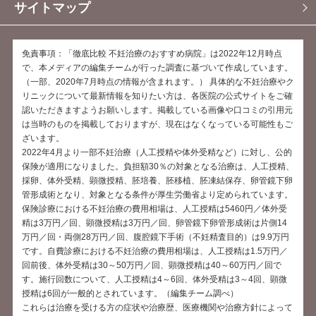
サイトマップ
免責事項：「徹底比較 不妊治療のおすすめ病院」は2022年12月時点
で、本メディアの編集チームが行った調査に基づいて作成しています。
（一部、2020年7月時点の情報が含まれます。） 具体的な不妊治療やク
リニックについて最新情報を知りたい方は、各医院の公式サイトをご確
認いただきますようお願いします。掲載している画像や口コミの引用元
は当時のものを掲載しておりますが、現在はなくなっている可能性もご
ざいます。
2022年4月より一部不妊治療（人工授精や体外受精など）に対し、公的
保険が適用になりました。負担額30％の対象となる治療は、人工授精、
採卵、体外受精、顕微授精、胚培養、胚移植、胚凍結保存、卵管鏡下卵
管形成術となり、対象となる条件が厚生労働省より定められています。
保険診療における不妊治療の費用相場は、人工授精は5460円／体外受
精は3万円／回、顕微授精は3万円／回、卵管鏡下卵管形成術は片側14
万円／回・両側28万円／回、腹腔鏡下手術（不妊精査目的）は9.9万円
です。自費診療における不妊治療の費用相場は、人工授精は1.5万円／
回前後、体外受精は30～50万円／回、顕微授精は40～60万円／回で
す。施行回数について、人工授精は4～6回、体外受精は3～4回、顕微
授精は6回が一般的とされています。（編集チーム調べ）
これらは治療を受ける方の症状や治療歴、医療機関や治療方針によって