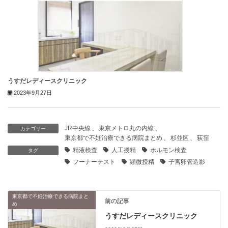
うすだレディースクリニック
2023年9月27日
JR中央線
、
東京メトロ丸の内線
、
カテゴリー
東京都で不妊治療できる病院まとめ
、
杉並区
、
荻窪
精液検査
人工授精
ホルモン検査
タグ
フーナーテスト
顕微授精
子宮卵管造影
東京都で不妊治療できる病院まと
前の記事
め
うすだレディースクリニック