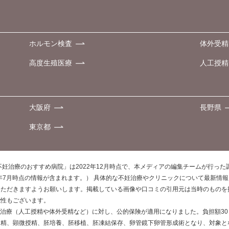
ホルモン検査
体外受精
高度生殖医療
人工授精
大阪府
長野県
東京都
不妊治療のおすすめ病院」は2022年12月時点で、本メディアの編集チームが行っ
0年7月時点の情報が含まれます。） 具体的な不妊治療やクリニックについて最新情
いただきますようお願いします。掲載している画像や口コミの引用元は当時のものを
能性もございます。
不妊治療（人工授精や体外受精など）に対し、公的保険が適用になりました。負担額3
受精、顕微授精、胚培養、胚移植、胚凍結保存、卵管鏡下卵管形成術となり、対象と