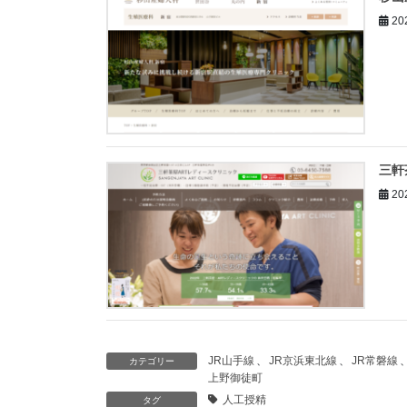
20
三軒
20
JR山手線
、
JR京浜東北線
、
JR常磐線
カテゴリー
上野御徒町
人工授精
タグ