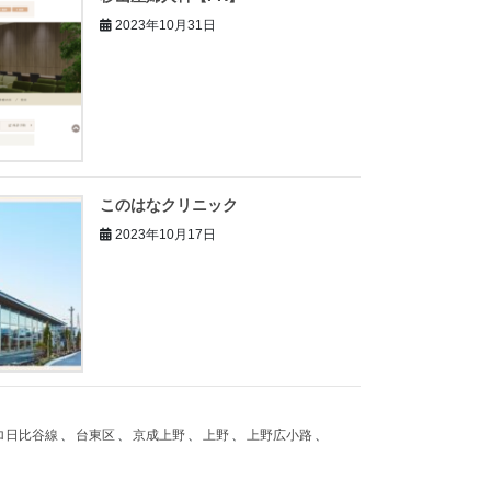
2023年10月31日
このはなクリニック
2023年10月17日
ロ日比谷線
、
台東区
、
京成上野
、
上野
、
上野広小路
、