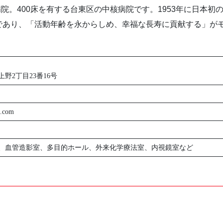
病院。400床を有する台東区の中核病院です。1953年に日本
であり、「活動年齢を永からしめ、幸福な長寿に貢献する」が
野2丁目23番16号
p.com
、血管造影室、多目的ホール、外来化学療法室、内視鏡室など