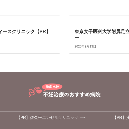
ィースクリニック【PR】
東京女子医科大学附属足
ー
2023年9月13日
【PR】佐久平エンゼルクリニック
【PR】