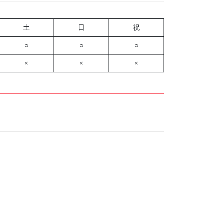
土
日
祝
○
○
○
×
×
×