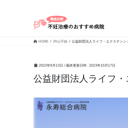
コ
ナ
ン
ビ
テ
ゲ
ン
ー
ツ
シ
へ
ョ
HOME
JR山手線
公益財団法人ライフ・エクステンシ
ス
ン
キ
に
ッ
移
プ
動
2023年9月13日
/ 最終更新日時 :
2023年10月17日
公益財団法人ライフ・