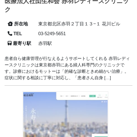
医療法人社団生和会 赤羽レディースクリニッ
ク
所在地
東京都北区赤羽２丁目１３−１ 花川ビル
TEL
03-5249-5651
最寄り駅
赤羽駅
患者自ら健康管理が行なえるようサポートしてくれる 赤羽レディ
ースクリニックは東京都赤羽にある婦人科専門のクリニックで
す。診療におけるモットーは「的確な診断ときめ細かい治療」。
症状に関する相談に丁寧に対応し、「患者さん自身 […]