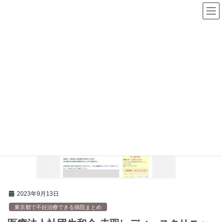
コ
ナ
不妊治療ナビ
ン
ビ
テ
ゲ
ン
ー
ツ
シ
へ
ョ
ス
ン
HOME
JR高崎線
キ
に
ッ
移
プ
動
2023年9月13日
東京都で不妊治療できる病院まとめ