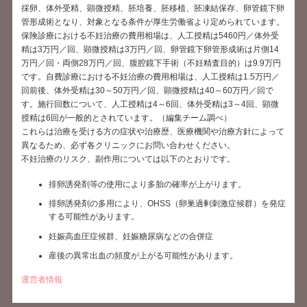
採卵、体外受精、顕微授精、胚培養、胚移植、胚凍結保存、卵管鏡下卵
管形成術となり、対象となる条件が厚生労働省より定められています。
保険診療における不妊治療の費用相場は、人工授精は5460円／体外受
精は3万円／回、顕微授精は3万円／回、卵管鏡下卵管形成術は片側14
万円／回・両側28万円／回、腹腔鏡下手術（不妊精査目的）は9.9万円
です。自費診療における不妊治療の費用相場は、人工授精は1.5万円／
回前後、体外受精は30～50万円／回、顕微授精は40～60万円／回で
す。施行回数について、人工授精は4～6回、体外受精は3～4回、顕微
授精は6回が一般的とされています。（編集チーム調べ）
これらは治療を受ける方の症状や治療歴、医療機関や治療方針によって
異なるため、必ず各クリニックにお問い合わせください。
不妊治療のリスク、副作用については以下のとおりです。
排卵誘発剤等の使用により多胎の確率が上がります。
排卵誘発剤の多用により、OHSS（卵巣過剰刺激症候群）を発症
する可能性があります。
妊娠高血圧症候群、妊娠糖尿病などの合併症
産後の異常出血の頻度が上がる可能性があります。
運営者情報