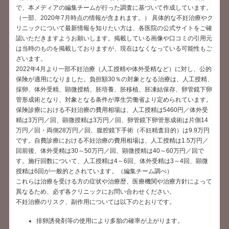
で、本メディアの編集チームが行った調査に基づいて作成しています。
（一部、2020年7月時点の情報が含まれます。） 具体的な不妊治療やク
リニックについて最新情報を知りたい方は、各医院の公式サイトをご確
認いただきますようお願いします。掲載している画像や口コミの引用元
は当時のものを掲載しておりますが、現在はなくなっている可能性もご
ざいます。
2022年4月より一部不妊治療（人工授精や体外受精など）に対し、公的
保険が適用になりました。負担額30％の対象となる治療は、人工授精、
採卵、体外受精、顕微授精、胚培養、胚移植、胚凍結保存、卵管鏡下卵
管形成術となり、対象となる条件が厚生労働省より定められています。
保険診療における不妊治療の費用相場は、人工授精は5460円／体外受
精は3万円／回、顕微授精は3万円／回、卵管鏡下卵管形成術は片側14
万円／回・両側28万円／回、腹腔鏡下手術（不妊精査目的）は9.9万円
です。自費診療における不妊治療の費用相場は、人工授精は1.5万円／
回前後、体外受精は30～50万円／回、顕微授精は40～60万円／回で
す。施行回数について、人工授精は4～6回、体外受精は3～4回、顕微
授精は6回が一般的とされています。（編集チーム調べ）
これらは治療を受ける方の症状や治療歴、医療機関や治療方針によって
異なるため、必ず各クリニックにお問い合わせください。
不妊治療のリスク、副作用については以下のとおりです。
排卵誘発剤等の使用により多胎の確率が上がります。