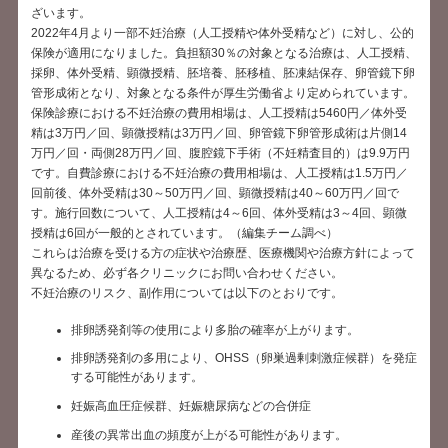
ざいます。
2022年4月より一部不妊治療（人工授精や体外受精など）に対し、公的
保険が適用になりました。負担額30％の対象となる治療は、人工授精、
採卵、体外受精、顕微授精、胚培養、胚移植、胚凍結保存、卵管鏡下卵
管形成術となり、対象となる条件が厚生労働省より定められています。
保険診療における不妊治療の費用相場は、人工授精は5460円／体外受
精は3万円／回、顕微授精は3万円／回、卵管鏡下卵管形成術は片側14
万円／回・両側28万円／回、腹腔鏡下手術（不妊精査目的）は9.9万円
です。自費診療における不妊治療の費用相場は、人工授精は1.5万円／
回前後、体外受精は30～50万円／回、顕微授精は40～60万円／回で
す。施行回数について、人工授精は4～6回、体外受精は3～4回、顕微
授精は6回が一般的とされています。（編集チーム調べ）
これらは治療を受ける方の症状や治療歴、医療機関や治療方針によって
異なるため、必ず各クリニックにお問い合わせください。
不妊治療のリスク、副作用については以下のとおりです。
排卵誘発剤等の使用により多胎の確率が上がります。
排卵誘発剤の多用により、OHSS（卵巣過剰刺激症候群）を発症
する可能性があります。
妊娠高血圧症候群、妊娠糖尿病などの合併症
産後の異常出血の頻度が上がる可能性があります。