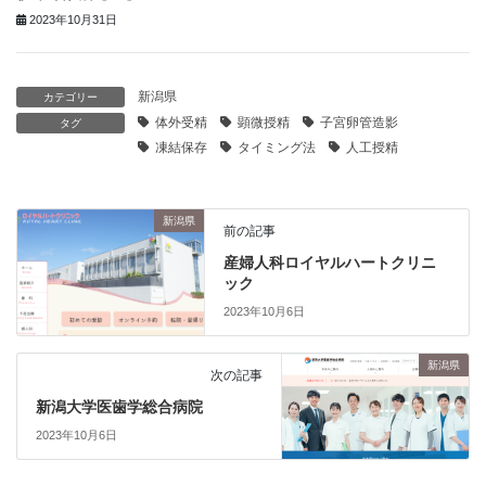
2023年10月31日
新潟県
カテゴリー
体外受精
顕微授精
子宮卵管造影
タグ
凍結保存
タイミング法
人工授精
新潟県
前の記事
産婦人科ロイヤルハートクリニ
ック
2023年10月6日
新潟県
次の記事
新潟大学医歯学総合病院
2023年10月6日