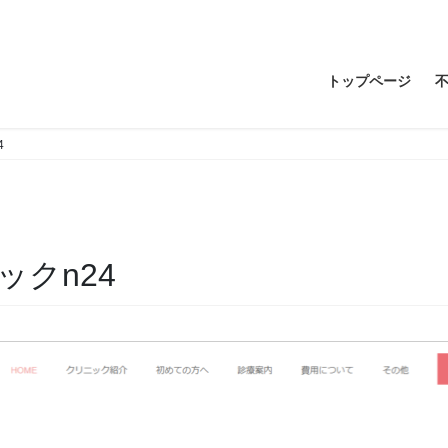
トップページ
4
クn24