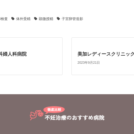
H検査
体外受精
顕微授精
子宮卵管造影
科婦人科病院
美加レディースクリニッ
2023年9月21日