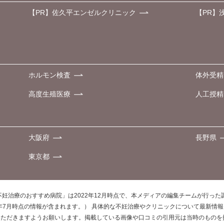
【PR】佐久平エンゼルクリニック
【PR】
ホルモン検査
体外受精
高度生殖医療
人工授精
大阪府
長野県
東京都
不妊治療のおすすめ病院」は2022年12月時点で、本メディアの編集チームが行っ
0年7月時点の情報が含まれます。） 具体的な不妊治療やクリニックについて最新情
いただきますようお願いします。掲載している画像や口コミの引用元は当時のものを