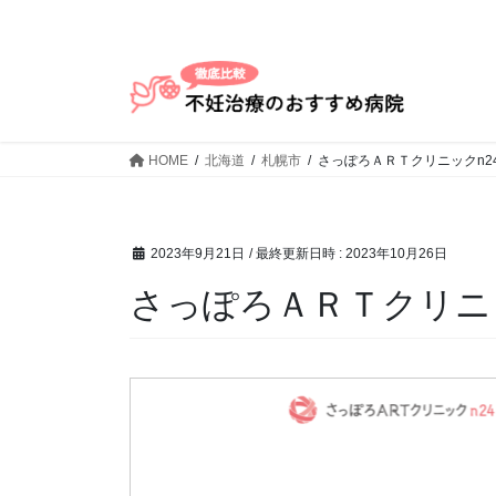
コ
ナ
ン
ビ
テ
ゲ
ン
ー
ツ
シ
へ
ョ
HOME
北海道
札幌市
さっぽろＡＲＴクリニックn2
ス
ン
キ
に
ッ
移
プ
動
2023年9月21日
/ 最終更新日時 :
2023年10月26日
さっぽろＡＲＴクリニッ