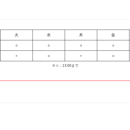
火
水
木
金
○
○
○
○
×
○
×
○
※☆：13:00まで