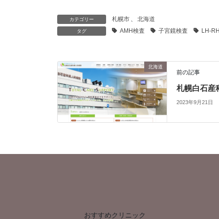
札幌市
、
北海道
カテゴリー
AMH検査
子宮鏡検査
LH-R
タグ
北海道
前の記事
札幌白石産
2023年9月21日
おすすめクリニック