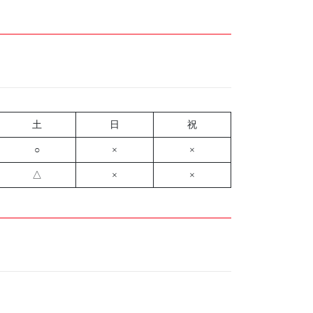
土
日
祝
○
×
×
△
×
×