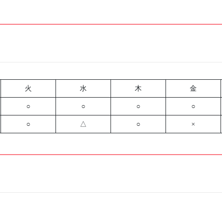
火
水
木
金
○
○
○
○
○
△
○
×