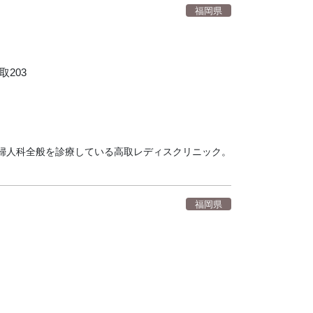
福岡県
取203
婦人科全般を診療している高取レディスクリニック。
福岡県