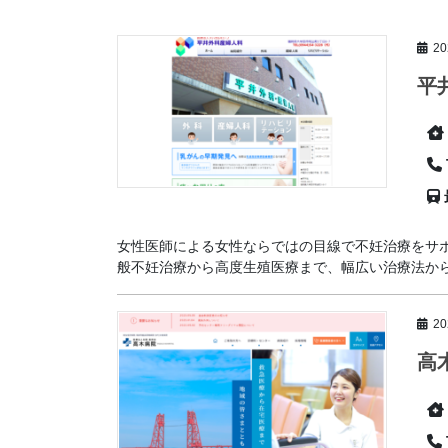
2
平
女性医師による女性ならではの目線で不妊治療をサ
般不妊治療から高度生殖医療まで、幅広い治療法から患
2
高