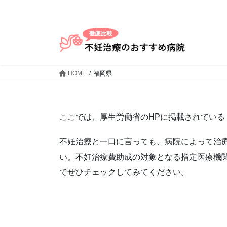
コ
ナ
ン
ビ
テ
ゲ
ン
ー
ツ
シ
へ
ョ
HOME
福岡県
ス
ン
キ
に
ッ
移
プ
動
ここでは、厚生労働省のHPに掲載されている
不妊治療と一口に言っても、病院によって治
い。不妊治療費助成の対象となる指定医療機
でぜひチェックしてみてください。