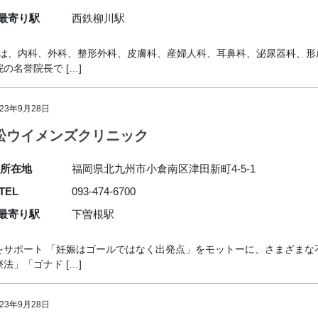
最寄り駅
西鉄柳川駅
院は、内科、外科、整形外科、皮膚科、産婦人科、耳鼻科、泌尿器科、
名誉院長で […]
023年9月28日
松ウイメンズクリニック
所在地
福岡県北九州市小倉南区津田新町4-5-1
TEL
093-474-6700
最寄り駅
下曽根駅
をサポート 「妊娠はゴールではなく出発点」をモットーに、さまざまな
」「ゴナド […]
023年9月28日