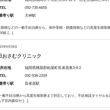
TEL
092-735-6655
最寄り駅
天神駅
 人工授精などの一般不妊治療から、体外受精・顕微授精などの高度生殖
組 […]
023年9月28日
田おさむクリニック
所在地
福岡県糟屋郡粕屋町長者原東3-8-2
TEL
092-938-2209
最寄り駅
長者原駅
 一般不妊治療から高度生殖医療まで対応しており、不妊相談ダイヤルを
宮内膜症や […]