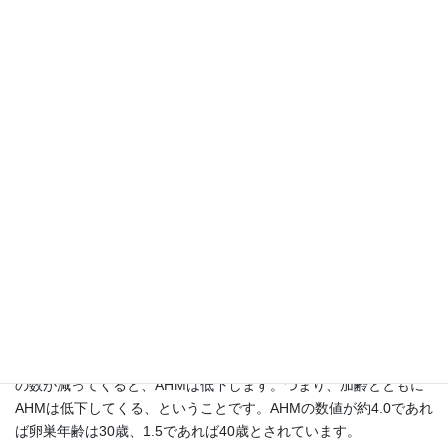
の妊娠率は低いということでしょう
か?
ある婦人科で「卵巣機能の数値が低下している」との結果が出ま
した。AHMという検査を受けえたのですが、1.3という数値です。
この数値だと、治療をしても妊娠は難しいということなのでしょ
うか? 夫は海外赴任中で、最低でもあと1年は帰国しません。妊娠
に向けてのアドバイスをお願いします。
AHM1.3ならば、卵巣機能はかなり低下し
ています。妊娠を望むのであれば、一刻も
早く不妊治療を受けるべきでしょう。
卵巣年齢は41歳。早急に治療を始めましょう卵巣にある原始卵胞
の数が減ってくると、AHMは低下します。つまり、加齢とともに
AHMは低下してくる、ということです。AHMの数値が約4.0であれ
ば卵巣年齢は30歳、1.5であれば40歳とされています。