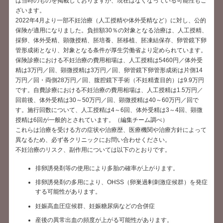
は当時のものを掲載しておりますが、現在はなくなっている可能性もご
ざいます。
2022年4月より一部不妊治療（人工授精や体外受精など）に対し、公的
保険が適用になりました。負担額30％の対象となる治療は、人工授精、
採卵、体外受精、顕微授精、胚培養、胚移植、胚凍結保存、卵管鏡下卵
管形成術となり、対象となる条件が厚生労働省より定められています。
保険診療における不妊治療の費用相場は、人工授精は5460円／体外受
精は3万円／回、顕微授精は3万円／回、卵管鏡下卵管形成術は片側14
万円／回・両側28万円／回、腹腔鏡下手術（不妊精査目的）は9.9万円
です。自費診療における不妊治療の費用相場は、人工授精は1.5万円／
回前後、体外受精は30～50万円／回、顕微授精は40～60万円／回で
す。施行回数について、人工授精は4～6回、体外受精は3～4回、顕微
授精は6回が一般的とされています。（編集チーム調べ）
これらは治療を受ける方の症状や治療歴、医療機関や治療方針によって
異なるため、必ず各クリニックにお問い合わせください。
不妊治療のリスク、副作用については以下のとおりです。
排卵誘発剤等の使用により多胎の確率が上がります。
排卵誘発剤の多用により、OHSS（卵巣過剰刺激症候群）を発症
する可能性があります。
妊娠高血圧症候群、妊娠糖尿病などの合併症
産後の異常出血の頻度が上がる可能性があります。