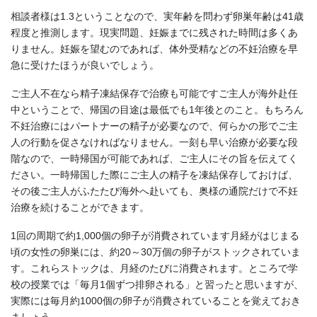
相談者様は1.3ということなので、実年齢を問わず卵巣年齢は41歳
程度と推測します。現実問題、妊娠までに残された時間は多くあ
りません。妊娠を望むのであれば、体外受精などの不妊治療を早
急に受けたほうが良いでしょう。
ご主人不在なら精子凍結保存で治療も可能ですご主人が海外赴任
中ということで、帰国の目途は最低でも1年後とのこと。もちろん
不妊治療にはパートナーの精子が必要なので、何らかの形でご主
人の行動を促さなければなりません。一刻も早い治療が必要な段
階なので、一時帰国が可能であれば、ご主人にその旨を伝えてく
ださい。一時帰国した際にご主人の精子を凍結保存しておけば、
その後ご主人がふたたび海外へ赴いても、奥様の通院だけで不妊
治療を続けることができます。
1回の周期で約1,000個の卵子が消費されています月経がはじまる
頃の女性の卵巣には、約20～30万個の卵子がストックされていま
す。これらストックは、月経のたびに消費されます。ところで学
校の授業では「毎月1個ずつ排卵される」と習ったと思いますが、
実際には毎月約1000個の卵子が消費されていることを覚えておき
ましょう。