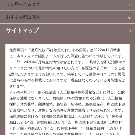
よく見られるタグ
おすすめ都道府県
サイトマップ
免責事項：「徹底比較 不妊治療のおすすめ病院」は2022年12月時点
で、本メディアの編集チームが行った調査に基づいて作成しています。
（一部、2020年7月時点の情報が含まれます。） 具体的な不妊治療やク
リニックについて最新情報を知りたい方は、各医院の公式サイトをご確
認いただきますようお願いします。掲載している画像や口コミの引用元
は当時のものを掲載しておりますが、現在はなくなっている可能性もご
ざいます。
2022年4月より一部不妊治療（人工授精や体外受精など）に対し、公的
保険が適用になりました。負担額30％の対象となる治療は、人工授精、
採卵、体外受精、顕微授精、胚培養、胚移植、胚凍結保存、卵管鏡下卵
管形成術となり、対象となる条件が厚生労働省より定められています。
保険診療における不妊治療の費用相場は、人工授精は5460円／体外受
精は3万円／回、顕微授精は3万円／回、卵管鏡下卵管形成術は片側14
万円／回・両側28万円／回、腹腔鏡下手術（不妊精査目的）は9.9万円
です。自費診療における不妊治療の費用相場は、人工授精は1.5万円／