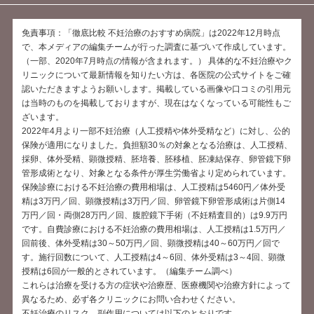
免責事項：「徹底比較 不妊治療のおすすめ病院」は2022年12月時点
で、本メディアの編集チームが行った調査に基づいて作成しています。
（一部、2020年7月時点の情報が含まれます。） 具体的な不妊治療やク
リニックについて最新情報を知りたい方は、各医院の公式サイトをご確
認いただきますようお願いします。掲載している画像や口コミの引用元
は当時のものを掲載しておりますが、現在はなくなっている可能性もご
ざいます。
2022年4月より一部不妊治療（人工授精や体外受精など）に対し、公的
保険が適用になりました。負担額30％の対象となる治療は、人工授精、
採卵、体外受精、顕微授精、胚培養、胚移植、胚凍結保存、卵管鏡下卵
管形成術となり、対象となる条件が厚生労働省より定められています。
保険診療における不妊治療の費用相場は、人工授精は5460円／体外受
精は3万円／回、顕微授精は3万円／回、卵管鏡下卵管形成術は片側14
万円／回・両側28万円／回、腹腔鏡下手術（不妊精査目的）は9.9万円
です。自費診療における不妊治療の費用相場は、人工授精は1.5万円／
回前後、体外受精は30～50万円／回、顕微授精は40～60万円／回で
す。施行回数について、人工授精は4～6回、体外受精は3～4回、顕微
授精は6回が一般的とされています。（編集チーム調べ）
これらは治療を受ける方の症状や治療歴、医療機関や治療方針によって
異なるため、必ず各クリニックにお問い合わせください。
不妊治療のリスク、副作用については以下のとおりです。