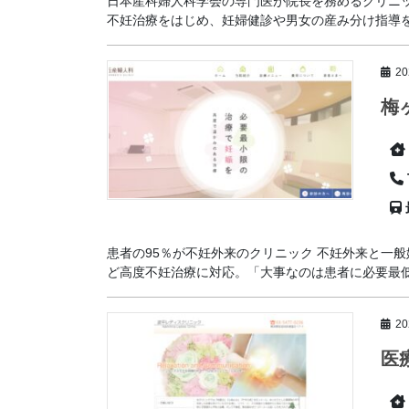
日本産科婦人科学会の専門医が院長を務めるクリニ
不妊治療をはじめ、妊婦健診や男女の産み分け指導を行
2
梅
患者の95％が不妊外来のクリニック 不妊外来と一
ど高度不妊治療に対応。「大事なのは患者に必要最低限
2
医