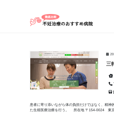
コ
ナ
ン
ビ
テ
ゲ
ン
ー
ツ
シ
へ
ョ
ス
ン
キ
に
ッ
移
2
プ
動
三
患者に寄り添いながら体の負担だけではなく、精神
た生殖医療治療を行う。 所在地 〒154-0024 東京