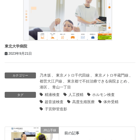
東北大学病院
2023年9月21日
乃木坂
、
東京メトロ千代田線
、
東京メトロ半蔵門線
、
カテゴリー
都営大江戸線
、
東京都で不妊治療できる病院まとめ
、
港区
、
青山一丁目
精液検査
人工授精
ホルモン検査
タグ
超音波検査
高度生殖医療
体外受精
子宮卵管造影
JR山手線
前の記事