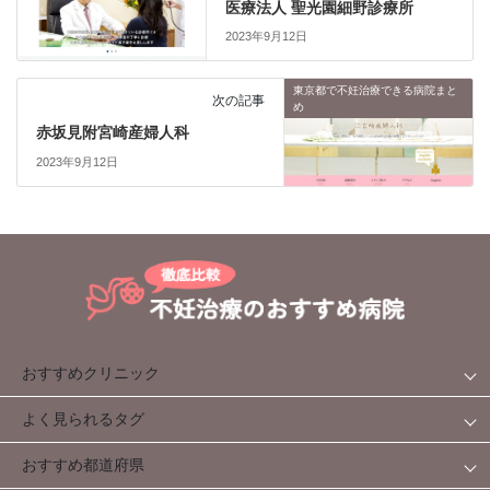
医療法人 聖光園細野診療所
2023年9月12日
東京都で不妊治療できる病院まと
次の記事
め
赤坂見附宮崎産婦人科
2023年9月12日
おすすめクリニック
よく見られるタグ
おすすめ都道府県