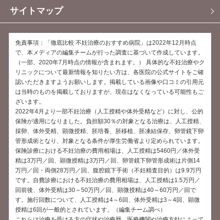
サイトマップ
免責事項：「徹底比較 不妊治療のおすすめ病院」は2022年12月時点
で、本メディアの編集チームが行った調査に基づいて作成しています。
（一部、2020年7月時点の情報が含まれます。） 具体的な不妊治療やク
リニックについて最新情報を知りたい方は、各医院の公式サイトをご確
認いただきますようお願いします。掲載している画像や口コミの引用元
は当時のものを掲載しておりますが、現在はなくなっている可能性もご
ざいます。
2022年4月より一部不妊治療（人工授精や体外受精など）に対し、公的
保険が適用になりました。負担額30％の対象となる治療は、人工授精、
採卵、体外受精、顕微授精、胚培養、胚移植、胚凍結保存、卵管鏡下卵
管形成術となり、対象となる条件が厚生労働省より定められています。
保険診療における不妊治療の費用相場は、人工授精は5460円／体外受
精は3万円／回、顕微授精は3万円／回、卵管鏡下卵管形成術は片側14
万円／回・両側28万円／回、腹腔鏡下手術（不妊精査目的）は9.9万円
です。自費診療における不妊治療の費用相場は、人工授精は1.5万円／
回前後、体外受精は30～50万円／回、顕微授精は40～60万円／回で
す。施行回数について、人工授精は4～6回、体外受精は3～4回、顕微
授精は6回が一般的とされています。（編集チーム調べ）
これらは治療を受ける方の症状や治療歴、医療機関や治療方針によって