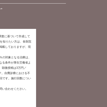
た調査に基づいて作成して
報を知りたい方は、各医院
掲載しておりますが、現
0％の対象となる治療は、
なる条件が厚生労働省よ
、顕微授精は3万円／
です。自費診療における不
／回です。施行回数につい
問い合わせください。