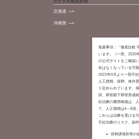
おすすめ都道府県
北海道
沖縄県
免責事項：「徹底比較 
います。（一部、202
の公式サイトをご確認
在はなくなっている可
2022年4月より一部
人工授精、採卵、体外
り定められています。保
回、卵管鏡下卵管形成術
妊治療の費用相場は、人
て、人工授精は4～6回
これらは治療を受ける
不妊治療のリスク、副
排卵誘発剤等の