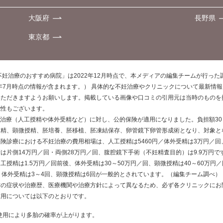
大阪府
長野県
東京都
不妊治療のおすすめ病院」は2022年12月時点で、本メディアの編集チームが行っ
0年7月時点の情報が含まれます。） 具体的な不妊治療やクリニックについて最新情
いただきますようお願いします。掲載している画像や口コミの引用元は当時のものを
能性もございます。
不妊治療（人工授精や体外受精など）に対し、公的保険が適用になりました。負担額3
受精、顕微授精、胚培養、胚移植、胚凍結保存、卵管鏡下卵管形成術となり、対象と
険診療における不妊治療の費用相場は、人工授精は5460円／体外受精は3万円／回
は片側14万円／回・両側28万円／回、腹腔鏡下手術（不妊精査目的）は9.9万円
工授精は1.5万円／回前後、体外受精は30～50万円／回、顕微授精は40～60万円
、体外受精は3～4回、顕微授精は6回が一般的とされています。（編集チーム調べ）
方の症状や治療歴、医療機関や治療方針によって異なるため、必ず各クリニックにお
作用については以下のとおりです。
使用により多胎の確率が上がります。