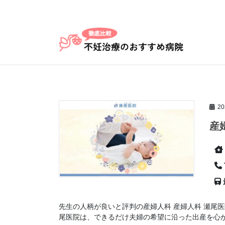
コ
ナ
ン
ビ
テ
ゲ
ン
ー
ツ
シ
へ
ョ
ス
ン
キ
に
ッ
移
2
プ
動
産
先生の人柄が良いと評判の産婦人科 産婦人科 瀬尾
尾医院は、できるだけ夫婦の希望に沿った出産を心がけ