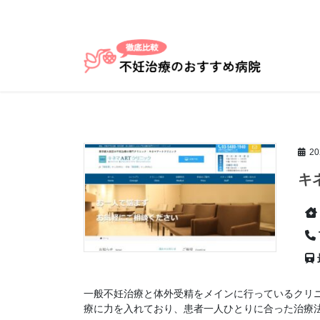
コ
ナ
ン
ビ
テ
ゲ
ン
ー
ツ
シ
へ
ョ
ス
ン
キ
に
ッ
移
2
プ
動
キ
一般不妊治療と体外受精をメインに行っているクリ
療に力を入れており、患者一人ひとりに合った治療法を