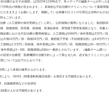
不妊治療のおすすめ病院」は2022年12月時点で、本メディアの編集チームが行っ
0年7月時点の情報が含まれます。） 具体的な不妊治療やクリニックについて最新情
いただきますようお願いします。掲載している画像や口コミの引用元は当時のものを
能性もございます。
不妊治療（人工授精や体外受精など）に対し、公的保険が適用になりました。負担額3
受精、顕微授精、胚培養、胚移植、胚凍結保存、卵管鏡下卵管形成術となり、対象と
険診療における不妊治療の費用相場は、人工授精は5460円／体外受精は3万円／回
は片側14万円／回・両側28万円／回、腹腔鏡下手術（不妊精査目的）は9.9万円
工授精は1.5万円／回前後、体外受精は30～50万円／回、顕微授精は40～60万円
、体外受精は3～4回、顕微授精は6回が一般的とされています。（編集チーム調べ）
方の症状や治療歴、医療機関や治療方針によって異なるため、必ず各クリニックにお
作用については以下のとおりです。
使用により多胎の確率が上がります。
用により、OHSS（卵巣過剰刺激症候群）を発症する可能性があります。
群、妊娠糖尿病などの合併症
の頻度が上がる可能性があります。