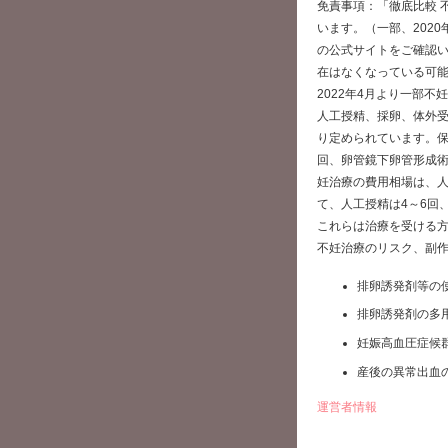
免責事項：「徹底比較 
います。（一部、202
の公式サイトをご確認
在はなくなっている可
2022年4月より一部
人工授精、採卵、体外
り定められています。保
回、卵管鏡下卵管形成術
妊治療の費用相場は、人
て、人工授精は4～6回
これらは治療を受ける
不妊治療のリスク、副
排卵誘発剤等の
排卵誘発剤の多
妊娠高血圧症候
産後の異常出血
運営者情報