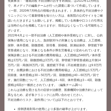
免責事項：「徹底比較 不妊治療のおすすめ病院」は2022年12月時点
で、本メディアの編集チームが行った調査に基づいて作成しています。
（一部、2020年7月時点の情報が含まれます。） 具体的な不妊治療やク
リニックについて最新情報を知りたい方は、各医院の公式サイトをご確
認いただきますようお願いします。掲載している画像や口コミの引用元
は当時のものを掲載しておりますが、現在はなくなっている可能性もご
ざいます。
2022年4月より一部不妊治療（人工授精や体外受精など）に対し、公的
保険が適用になりました。負担額30％の対象となる治療は、人工授精、
採卵、体外受精、顕微授精、胚培養、胚移植、胚凍結保存、卵管鏡下卵
管形成術となり、対象となる条件が厚生労働省より定められています。
保険診療における不妊治療の費用相場は、人工授精は5460円／体外受
精は3万円／回、顕微授精は3万円／回、卵管鏡下卵管形成術は片側14
万円／回・両側28万円／回、腹腔鏡下手術（不妊精査目的）は9.9万円
です。自費診療における不妊治療の費用相場は、人工授精は1.5万円／
回前後、体外受精は30～50万円／回、顕微授精は40～60万円／回で
す。施行回数について、人工授精は4～6回、体外受精は3～4回、顕微
授精は6回が一般的とされています。（編集チーム調べ）
これらは治療を受ける方の症状や治療歴、医療機関や治療方針によって
異なるため、必ず各クリニックにお問い合わせください。
不妊治療のリスク、副作用については以下のとおりです。
排卵誘発剤等の使用により多胎の確率が上がります。