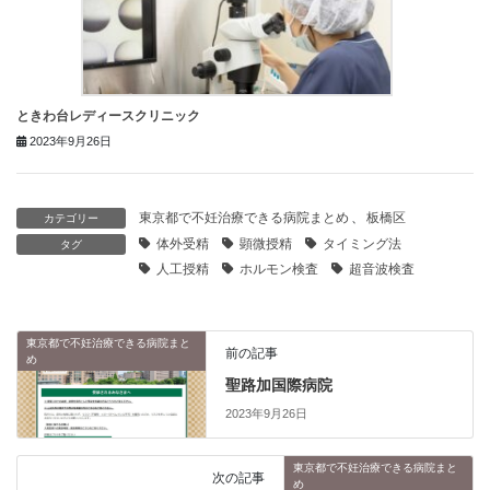
ときわ台レディースクリニック
2023年9月26日
東京都で不妊治療できる病院まとめ
、
板橋区
カテゴリー
体外受精
顕微授精
タイミング法
タグ
人工授精
ホルモン検査
超音波検査
東京都で不妊治療できる病院まと
前の記事
め
聖路加国際病院
2023年9月26日
東京都で不妊治療できる病院まと
次の記事
め