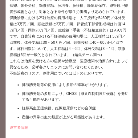
採卵、体外受精、顕微授精、胚培養、胚移植、胚凍結保存、卵管鏡下卵
管形成術となり、対象となる条件が厚生労働省より定められています。
保険診療における不妊治療の費用相場は、人工授精は5460円／体外受
精は3万円／回、顕微授精は3万円／回、卵管鏡下卵管形成術は片側14
万円／回・両側28万円／回、腹腔鏡下手術（不妊精査目的）は9.9万円
です。自費診療における不妊治療の費用相場は、人工授精は1.5万円／
回前後、体外受精は30～50万円／回、顕微授精は40～60万円／回で
す。施行回数について、人工授精は4～6回、体外受精は3～4回、顕微
授精は6回が一般的とされています。（編集チーム調べ）
これらは治療を受ける方の症状や治療歴、医療機関や治療方針によって
異なるため、必ず各クリニックにお問い合わせください。
不妊治療のリスク、副作用については以下のとおりです。
排卵誘発剤等の使用により多胎の確率が上がります。
排卵誘発剤の多用により、OHSS（卵巣過剰刺激症候群）を発症
する可能性があります。
妊娠高血圧症候群、妊娠糖尿病などの合併症
産後の異常出血の頻度が上がる可能性があります。
運営者情報