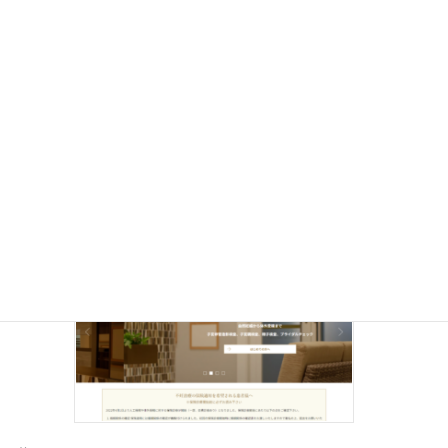
所在地
東京都中央区銀座１丁目５−８ ギンザウィロ
ーアヴェニュービル 6F
TEL
03-5250-6850
最寄り駅
銀座一丁目駅
経験豊かな医師とカウンセラーが不妊の悩みにやさしく対応 さく
ら・はるねクリニック銀座は不妊・不育症治療と一般婦人科診療
を主に取り扱っている女性のためのクリニックです。知識と経験
を豊富に備えた医師が不妊をはじめとする女性の […]