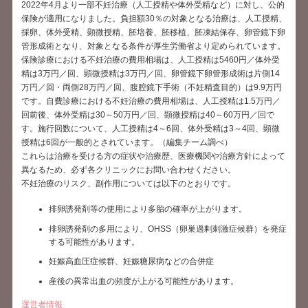
2022年4月より一部不妊治療（人工授精や体外受精など）に対し、公的
保険が適用になりました。負担額30％の対象となる治療は、人工授精、
採卵、体外受精、顕微授精、胚培養、胚移植、胚凍結保存、卵管鏡下卵
管形成術となり、対象となる条件が厚生労働省より定められています。
保険診療における不妊治療の費用相場は、人工授精は5460円／体外受
精は3万円／回、顕微授精は3万円／回、卵管鏡下卵管形成術は片側14
万円／回・両側28万円／回、腹腔鏡下手術（不妊精査目的）は9.9万円
です。自費診療における不妊治療の費用相場は、人工授精は1.5万円／
回前後、体外受精は30～50万円／回、顕微授精は40～60万円／回で
す。施行回数について、人工授精は4～6回、体外受精は3～4回、顕微
授精は6回が一般的とされています。（編集チーム調べ）
これらは治療を受ける方の症状や治療歴、医療機関や治療方針によって
異なるため、必ず各クリニックにお問い合わせください。
不妊治療のリスク、副作用については以下のとおりです。
排卵誘発剤等の使用により多胎の確率が上がります。
排卵誘発剤の多用により、OHSS（卵巣過剰刺激症候群）を発症
する可能性があります。
妊娠高血圧症候群、妊娠糖尿病などの合併症
産後の異常出血の頻度が上がる可能性があります。
運営者情報