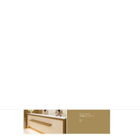
石松ウイメンズクリニック
所在地
福岡県北九州市小倉南区津田新町4-5-1
TEL
093-474-6700
最寄り駅
下曽根駅
一般治療や高度生殖医療など、豊富な治療法で妊活をサポート
「妊娠はゴールではなく出発点」をモットーに、さまざまな不妊
治療を行っている石松ウイメンズクリニック。排卵機能を促す効
果がある薬を使った「クロミフェン療法」「ゴナド […]