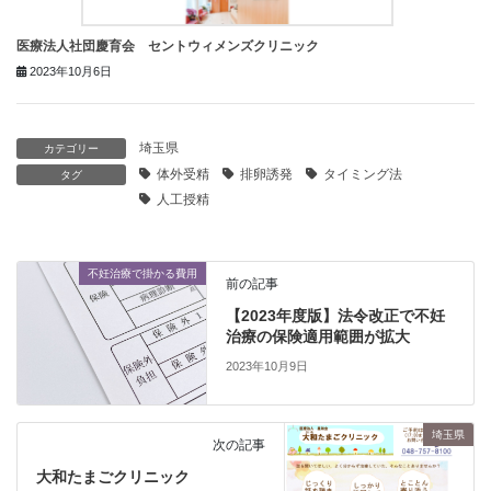
医療法人社団慶育会 セントウィメンズクリニック
2023年10月6日
埼玉県
カテゴリー
体外受精
排卵誘発
タイミング法
タグ
人工授精
不妊治療で掛かる費用
前の記事
【2023年度版】法令改正で不妊
治療の保険適用範囲が拡大
2023年10月9日
埼玉県
次の記事
大和たまごクリニック