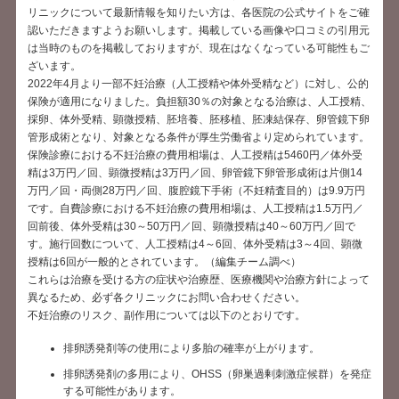
リニックについて最新情報を知りたい方は、各医院の公式サイトをご確
認いただきますようお願いします。掲載している画像や口コミの引用元
は当時のものを掲載しておりますが、現在はなくなっている可能性もご
ざいます。
2022年4月より一部不妊治療（人工授精や体外受精など）に対し、公的
保険が適用になりました。負担額30％の対象となる治療は、人工授精、
採卵、体外受精、顕微授精、胚培養、胚移植、胚凍結保存、卵管鏡下卵
管形成術となり、対象となる条件が厚生労働省より定められています。
保険診療における不妊治療の費用相場は、人工授精は5460円／体外受
精は3万円／回、顕微授精は3万円／回、卵管鏡下卵管形成術は片側14
万円／回・両側28万円／回、腹腔鏡下手術（不妊精査目的）は9.9万円
です。自費診療における不妊治療の費用相場は、人工授精は1.5万円／
回前後、体外受精は30～50万円／回、顕微授精は40～60万円／回で
す。施行回数について、人工授精は4～6回、体外受精は3～4回、顕微
授精は6回が一般的とされています。（編集チーム調べ）
これらは治療を受ける方の症状や治療歴、医療機関や治療方針によって
異なるため、必ず各クリニックにお問い合わせください。
不妊治療のリスク、副作用については以下のとおりです。
排卵誘発剤等の使用により多胎の確率が上がります。
排卵誘発剤の多用により、OHSS（卵巣過剰刺激症候群）を発症
する可能性があります。