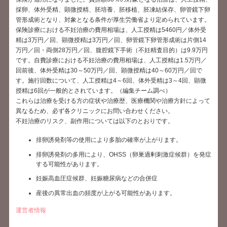
採卵、体外受精、顕微授精、胚培養、胚移植、胚凍結保存、卵管鏡下卵
管形成術となり、対象となる条件が厚生労働省より定められています。
保険診療における不妊治療の費用相場は、人工授精は5460円／体外受
精は3万円／回、顕微授精は3万円／回、卵管鏡下卵管形成術は片側14
万円／回・両側28万円／回、腹腔鏡下手術（不妊精査目的）は9.9万円
です。自費診療における不妊治療の費用相場は、人工授精は1.5万円／
回前後、体外受精は30～50万円／回、顕微授精は40～60万円／回で
す。施行回数について、人工授精は4～6回、体外受精は3～4回、顕微
授精は6回が一般的とされています。（編集チーム調べ）
これらは治療を受ける方の症状や治療歴、医療機関や治療方針によって
異なるため、必ず各クリニックにお問い合わせください。
不妊治療のリスク、副作用については以下のとおりです。
排卵誘発剤等の使用により多胎の確率が上がります。
排卵誘発剤の多用により、OHSS（卵巣過剰刺激症候群）を発症
する可能性があります。
妊娠高血圧症候群、妊娠糖尿病などの合併症
産後の異常出血の頻度が上がる可能性があります。
運営者情報