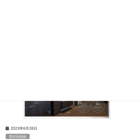
TEL
03-3987-3090
最寄り駅
池袋駅
経験豊富な医師が幅広く不妊治療を行なうクリニック 体外受精・
顕微授精を主体に行なう不妊治療専門のクリニック。院長の竹原
医師は、日本で初めて凍結受精卵で妊娠を成功させたチームの主
治医を務めた医師です。（※） […]
2023年8月28日
西武池袋線