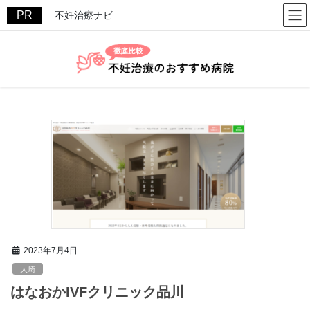
コ
ナ
不妊治療ナビ
ン
ビ
テ
ゲ
ン
ー
ツ
シ
へ
ョ
ス
ン
キ
に
ッ
移
プ
動
2023年7月4日
大崎
はなおかIVFクリニック品川