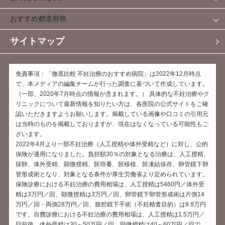
おすすめ都道府県
サイトマップ
免責事項：「徹底比較 不妊治療のおすすめ病院」は2022年12月時点
で、本メディアの編集チームが行った調査に基づいて作成しています。
（一部、2020年7月時点の情報が含まれます。） 具体的な不妊治療やク
リニックについて最新情報を知りたい方は、各医院の公式サイトをご確
認いただきますようお願いします。掲載している画像や口コミの引用元
は当時のものを掲載しておりますが、現在はなくなっている可能性もご
ざいます。
2022年4月より一部不妊治療（人工授精や体外受精など）に対し、公的
保険が適用になりました。負担額30％の対象となる治療は、人工授精、
採卵、体外受精、顕微授精、胚培養、胚移植、胚凍結保存、卵管鏡下卵
管形成術となり、対象となる条件が厚生労働省より定められています。
保険診療における不妊治療の費用相場は、人工授精は5460円／体外受
精は3万円／回、顕微授精は3万円／回、卵管鏡下卵管形成術は片側14
万円／回・両側28万円／回、腹腔鏡下手術（不妊精査目的）は9.9万円
です。自費診療における不妊治療の費用相場は、人工授精は1.5万円／
回前後、体外受精は30～50万円／回、顕微授精は40～60万円／回で