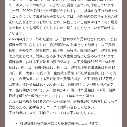
で、本メディアの編集チームが行った調査に基づいて作成しています。
（一部、2020年7月時点の情報が含まれます。） 具体的な不妊治療やク
リニックについて最新情報を知りたい方は、各医院の公式サイトをご確
認いただきますようお願いします。掲載している画像や口コミの引用元
は当時のものを掲載しておりますが、現在はなくなっている可能性もご
ざいます。
2022年4月より一部不妊治療（人工授精や体外受精など）に対し、公的
保険が適用になりました。負担額30％の対象となる治療は、人工授精、
採卵、体外受精、顕微授精、胚培養、胚移植、胚凍結保存、卵管鏡下卵
管形成術となり、対象となる条件が厚生労働省より定められています。
保険診療における不妊治療の費用相場は、人工授精は5460円／体外受
精は3万円／回、顕微授精は3万円／回、卵管鏡下卵管形成術は片側14
万円／回・両側28万円／回、腹腔鏡下手術（不妊精査目的）は9.9万円
です。自費診療における不妊治療の費用相場は、人工授精は1.5万円／
回前後、体外受精は30～50万円／回、顕微授精は40～60万円／回で
す。施行回数について、人工授精は4～6回、体外受精は3～4回、顕微
授精は6回が一般的とされています。（編集チーム調べ）
これらは治療を受ける方の症状や治療歴、医療機関や治療方針によって
異なるため、必ず各クリニックにお問い合わせください。
不妊治療のリスク、副作用については以下のとおりです。
排卵誘発剤等の使用により多胎の確率が上がります。