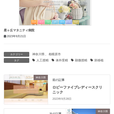
星ヶ丘マタニティ病院
2023年9月21日
神奈川県
、
相模原市
カテゴリー
人工授精
体外受精
顕微授精
胚移植
タグ
神奈川県
前の記事
ロビーファイブレディースクリ
ニック
2023年9月28日
神奈川県
次の記事