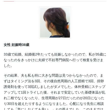
女性 妊娠時38歳
33歳で結婚。結婚後2年たっても妊娠しなかったので、私が35歳に
なったのをきっかけに夫婦で不妊専門病院へ行って検査を受けま
した。
その結果、夫も私も特に大きな問題は見つからなかったので、ま
ずはタイミング法を3回、その後自然周期の人工授精で3回、排卵
誘発剤を使って3回試しましたがダメでした。体外受精にステップ
アップして1回トライした後、それまで安定していた基礎体温が乱
れ二相でなくなったり、生理周期が27日だったのが20日になった
り30日を超えたりするようになりました。心配になり先生に相談
しても「気にしなくても良い。」との答えでした。このままでは