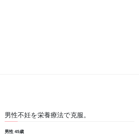
ました。
夫もプレッシャーを感じていたと思いますが、そんな事は言って
いられませんでした。結局、5回採卵してグレードの良い卵は16
個、そのうち胚盤胞まで進んで移植できたのは4個。最後の4回目
の移植で、やっと妊娠反応が陽性に。
採卵をするたびに、だんだん質の良い卵子が採れなくなったり、
卵巣が腫れてしまい移植ができなくなったりしたこともあったの
で、不妊治療中は不安がつのるばかりでした。なので、妊娠でき
たと知った時は、正直にホッとしました。
男性不妊を栄養療法で克服。
男性 45歳