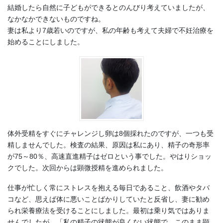
結婚したら自然に子どもができるとのんびり考えていましたが、
なかなかできないものですね。
妻は私より7歳若いのですが、私の年齢も考えて夫婦で不妊治療を
始めることにしました。
体外受精をすぐにチャレンジし卵は8個採れたのですが、一つも受
精しませんでした。検査の結果、原因は私にあり、精子の奇形率
が75～80％、高速直進精子はゼロという事でした。やはりショッ
クでした。次回からは顕微授精を進められました。
仕事が忙しく常にストレスを抱える毎日であること、飲酒やタバ
コなど、思えば体に悪いことばかりしていたと反省し、妻に勧め
られ栄養療法を受けることにしました。最初は乗り気ではありま
せんでしたが、「私の精子の状態が良くない状態で、このまま顕