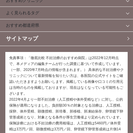
おすすめクリニック
よく見られるタグ
おすすめ都道府県
サイトマップ
免責事項：「徹底比較 不妊治療のおすすめ病院」は2022年12月時点
で、本メディアの編集チームが行った調査に基づいて作成しています。
（一部、2020年7月時点の情報が含まれます。） 具体的な不妊治療やク
リニックについて最新情報を知りたい方は、各医院の公式サイトをご確
認いただきますようお願いします。掲載している画像や口コミの引用元
は当時のものを掲載しておりますが、現在はなくなっている可能性もご
ざいます。
2022年4月より一部不妊治療（人工授精や体外受精など）に対し、公的
保険が適用になりました。負担額30％の対象となる治療は、人工授精、
採卵、体外受精、顕微授精、胚培養、胚移植、胚凍結保存、卵管鏡下卵
管形成術となり、対象となる条件が厚生労働省より定められています。
保険診療における不妊治療の費用相場は、人工授精は5460円／体外受
精は3万円／回、顕微授精は3万円／回、卵管鏡下卵管形成術は片側14