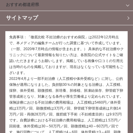
おすすめ都道府県
サイトマップ
免責事項：「徹底比較 不妊治療のおすすめ病院」は2022年12月時点
で、本メディアの編集チームが行った調査に基づいて作成しています。
（一部、2020年7月時点の情報が含まれます。） 具体的な不妊治療やク
リニックについて最新情報を知りたい方は、各医院の公式サイトをご確
認いただきますようお願いします。掲載している画像や口コミの引用元
は当時のものを掲載しておりますが、現在はなくなっている可能性もご
ざいます。
2022年4月より一部不妊治療（人工授精や体外受精など）に対し、公的
保険が適用になりました。負担額30％の対象となる治療は、人工授精、
採卵、体外受精、顕微授精、胚培養、胚移植、胚凍結保存、卵管鏡下卵
管形成術となり、対象となる条件が厚生労働省より定められています。
保険診療における不妊治療の費用相場は、人工授精は5460円／体外受
精は3万円／回、顕微授精は3万円／回、卵管鏡下卵管形成術は片側14
万円／回・両側28万円／回、腹腔鏡下手術（不妊精査目的）は9.9万円
です。自費診療における不妊治療の費用相場は、人工授精は1.5万円／
回前後、体外受精は30～50万円／回、顕微授精は40～60万円／回で
す。施行回数について、人工授精は4～6回、体外受精は3～4回、顕微