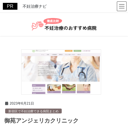
コ
ナ
不妊治療ナビ
ン
ビ
テ
ゲ
ン
ー
ツ
シ
へ
ョ
ス
ン
キ
に
ッ
移
プ
動
2023年6月21日
新宿区で不妊治療できる病院まとめ
御苑アンジェリカクリニック