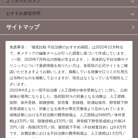
よく見られるタグ
おすすめ都道府県
サイトマップ
免責事項：「徹底比較 不妊治療のおすすめ病院」は2022年12月時点
で、本メディアの編集チームが行った調査に基づいて作成しています。
（一部、2020年7月時点の情報が含まれます。） 具体的な不妊治療やク
リニックについて最新情報を知りたい方は、各医院の公式サイトをご確
認いただきますようお願いします。掲載している画像や口コミの引用元
は当時のものを掲載しておりますが、現在はなくなっている可能性もご
ざいます。
2022年4月より一部不妊治療（人工授精や体外受精など）に対し、公的
保険が適用になりました。負担額30％の対象となる治療は、人工授精、
採卵、体外受精、顕微授精、胚培養、胚移植、胚凍結保存、卵管鏡下卵
管形成術となり、対象となる条件が厚生労働省より定められています。
保険診療における不妊治療の費用相場は、人工授精は5460円／体外受
精は3万円／回、顕微授精は3万円／回、卵管鏡下卵管形成術は片側14
万円／回・両側28万円／回、腹腔鏡下手術（不妊精査目的）は9.9万円
です。自費診療における不妊治療の費用相場は、人工授精は1.5万円／