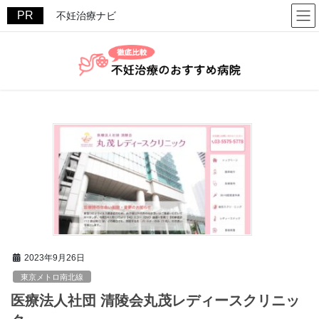
コ
ナ
不妊治療ナビ
ン
ビ
テ
ゲ
ン
ー
ツ
シ
へ
ョ
ス
ン
キ
に
ッ
移
プ
動
2023年9月26日
東京メトロ南北線
医療法人社団 清陵会丸茂レディースクリニッ