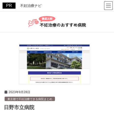
コ
ナ
不妊治療ナビ
ン
ビ
テ
ゲ
ン
ー
ツ
シ
へ
ョ
ス
ン
キ
に
ッ
移
プ
動
2023年9月28日
東京都で不妊治療できる病院まとめ
日野市立病院