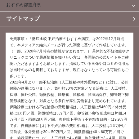
おすすめ都道府県
サイトマップ
免責事項：「徹底比較 不妊治療のおすすめ病院」は2022年12月時点
で、本メディアの編集チームが行った調査に基づいて作成しています。
（一部、2020年7月時点の情報が含まれます。） 具体的な不妊治療やク
リニックについて最新情報を知りたい方は、各医院の公式サイトをご確
認いただきますようお願いします。掲載している画像や口コミの引用元
は当時のものを掲載しておりますが、現在はなくなっている可能性もご
ざいます。
2022年4月より一部不妊治療（人工授精や体外受精など）に対し、公的
保険が適用になりました。負担額30％の対象となる治療は、人工授精、
採卵、体外受精、顕微授精、胚培養、胚移植、胚凍結保存、卵管鏡下卵
管形成術となり、対象となる条件が厚生労働省より定められています。
保険診療における不妊治療の費用相場は、人工授精は5460円／体外受
精は3万円／回、顕微授精は3万円／回、卵管鏡下卵管形成術は片側14
万円／回・両側28万円／回、腹腔鏡下手術（不妊精査目的）は9.9万円
です。自費診療における不妊治療の費用相場は、人工授精は1.5万円／
回前後、体外受精は30～50万円／回、顕微授精は40～60万円／回で
す。施行回数について、人工授精は4～6回、体外受精は3～4回、顕微