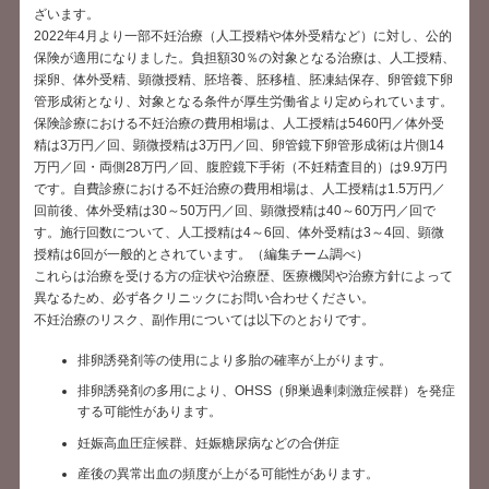
ざいます。
2022年4月より一部不妊治療（人工授精や体外受精など）に対し、公的
保険が適用になりました。負担額30％の対象となる治療は、人工授精、
採卵、体外受精、顕微授精、胚培養、胚移植、胚凍結保存、卵管鏡下卵
管形成術となり、対象となる条件が厚生労働省より定められています。
保険診療における不妊治療の費用相場は、人工授精は5460円／体外受
精は3万円／回、顕微授精は3万円／回、卵管鏡下卵管形成術は片側14
万円／回・両側28万円／回、腹腔鏡下手術（不妊精査目的）は9.9万円
です。自費診療における不妊治療の費用相場は、人工授精は1.5万円／
回前後、体外受精は30～50万円／回、顕微授精は40～60万円／回で
す。施行回数について、人工授精は4～6回、体外受精は3～4回、顕微
授精は6回が一般的とされています。（編集チーム調べ）
これらは治療を受ける方の症状や治療歴、医療機関や治療方針によって
異なるため、必ず各クリニックにお問い合わせください。
不妊治療のリスク、副作用については以下のとおりです。
排卵誘発剤等の使用により多胎の確率が上がります。
排卵誘発剤の多用により、OHSS（卵巣過剰刺激症候群）を発症
する可能性があります。
妊娠高血圧症候群、妊娠糖尿病などの合併症
産後の異常出血の頻度が上がる可能性があります。