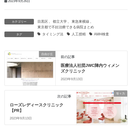
2023年9月26日
目黒区
、
都立大学
、
東急東横線
、
カテゴリー
東京都で不妊治療できる病院まとめ
タイミング法
人工授精
AMH検査
タグ
自由が丘
前の記事
医療法人社団JWC陣内ウィメン
ズクリニック
2023年9月13日
等々力
次の記事
ローズレディースクリニック
【PR】
2023年9月13日