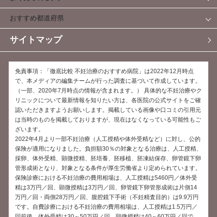
おすすめ都道府県
サイトマップ
免責事項：「徹底比較 不妊治療のおすすめ病院」は2022年12月時点
で、本メディアの編集チームが行った調査に基づいて作成しています。
（一部、2020年7月時点の情報が含まれます。） 具体的な不妊治療やク
リニックについて最新情報を知りたい方は、各医院の公式サイトをご確
認いただきますようお願いします。掲載している画像や口コミの引用元
は当時のものを掲載しておりますが、現在はなくなっている可能性もご
ざいます。
2022年4月より一部不妊治療（人工授精や体外受精など）に対し、公的
保険が適用になりました。負担額30％の対象となる治療は、人工授精、
採卵、体外受精、顕微授精、胚培養、胚移植、胚凍結保存、卵管鏡下卵
管形成術となり、対象となる条件が厚生労働省より定められています。
保険診療における不妊治療の費用相場は、人工授精は5460円／体外受
精は3万円／回、顕微授精は3万円／回、卵管鏡下卵管形成術は片側14
万円／回・両側28万円／回、腹腔鏡下手術（不妊精査目的）は9.9万円
です。自費診療における不妊治療の費用相場は、人工授精は1.5万円／
回前後、体外受精は30～50万円／回、顕微授精は40～60万円／回で