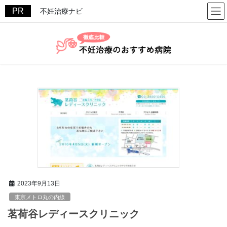
コ
ナ
不妊治療ナビ
ン
ビ
テ
ゲ
ン
ー
ツ
シ
へ
ョ
ス
ン
キ
に
ッ
移
プ
動
2023年9月13日
東京メトロ丸の内線
茗荷谷レディースクリニック