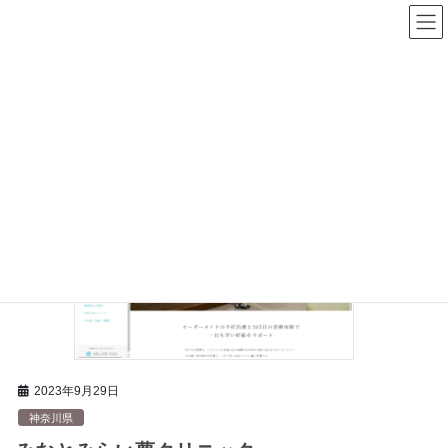
コ
ナ
不妊治療ナビ
ン
ビ
テ
ゲ
ン
ー
ツ
シ
へ
ョ
ス
ン
HOME
精巣検査
キ
に
ッ
移
プ
動
2023年9月29日
神奈川県