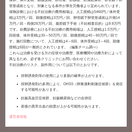
管形成術となり、対象となる条件が厚生労働省より定められています。
保険診療における不妊治療の費用相場は、人工授精は5460円／体外受
精は3万円／回、顕微授精は3万円／回、卵管鏡下卵管形成術は片側14
万円／回・両側28万円／回、腹腔鏡下手術（不妊精査目的）は9.9万円
です。自費診療における不妊治療の費用相場は、人工授精は1.5万円／
回前後、体外受精は30～50万円／回、顕微授精は40～60万円／回で
す。施行回数について、人工授精は4～6回、体外受精は3～4回、顕微
授精は6回が一般的とされています。（編集チーム調べ）
これらは治療を受ける方の症状や治療歴、医療機関や治療方針によって
異なるため、必ず各クリニックにお問い合わせください。
不妊治療のリスク、副作用については以下のとおりです。
排卵誘発剤等の使用により多胎の確率が上がります。
排卵誘発剤の多用により、OHSS（卵巣過剰刺激症候群）を発症
する可能性があります。
妊娠高血圧症候群、妊娠糖尿病などの合併症
産後の異常出血の頻度が上がる可能性があります。
運営者情報