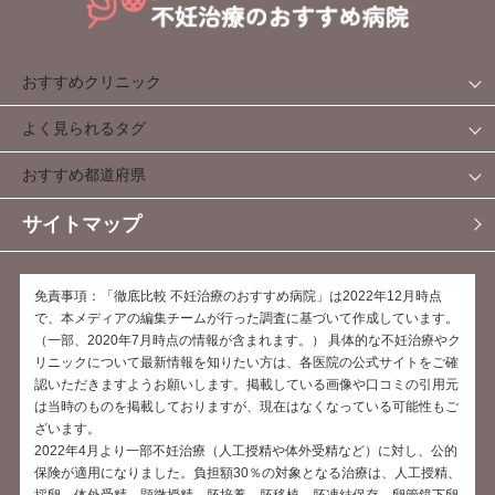
おすすめクリニック
よく見られるタグ
おすすめ都道府県
サイトマップ
免責事項：「徹底比較 不妊治療のおすすめ病院」は2022年12月時点
で、本メディアの編集チームが行った調査に基づいて作成しています。
（一部、2020年7月時点の情報が含まれます。） 具体的な不妊治療やク
リニックについて最新情報を知りたい方は、各医院の公式サイトをご確
認いただきますようお願いします。掲載している画像や口コミの引用元
は当時のものを掲載しておりますが、現在はなくなっている可能性もご
ざいます。
2022年4月より一部不妊治療（人工授精や体外受精など）に対し、公的
保険が適用になりました。負担額30％の対象となる治療は、人工授精、
採卵、体外受精、顕微授精、胚培養、胚移植、胚凍結保存、卵管鏡下卵