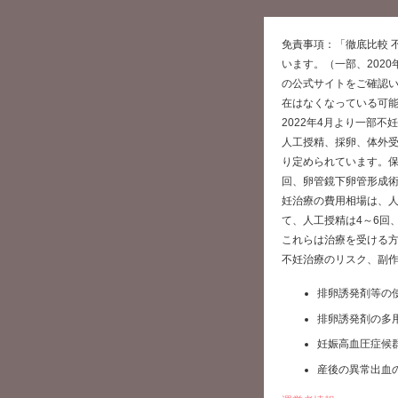
免責事項：「徹底比較 
います。（一部、202
の公式サイトをご確認
在はなくなっている可
2022年4月より一部
人工授精、採卵、体外
り定められています。保
回、卵管鏡下卵管形成術
妊治療の費用相場は、人
て、人工授精は4～6回
これらは治療を受ける
不妊治療のリスク、副
排卵誘発剤等の
排卵誘発剤の多
妊娠高血圧症候
産後の異常出血