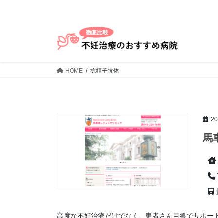
コ
ナ
ン
ビ
テ
ゲ
ン
ー
ツ
シ
へ
ョ
HOME
抗精子抗体
ス
ン
キ
に
ッ
移
プ
動
2
馬
高度な不妊治療だけでなく、患者さん目線でサポー