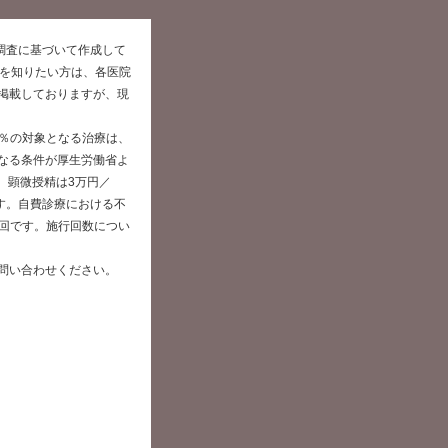
た調査に基づいて作成して
報を知りたい方は、各医院
掲載しておりますが、現
0％の対象となる治療は、
なる条件が厚生労働省よ
、顕微授精は3万円／
です。自費診療における不
／回です。施行回数につい
問い合わせください。