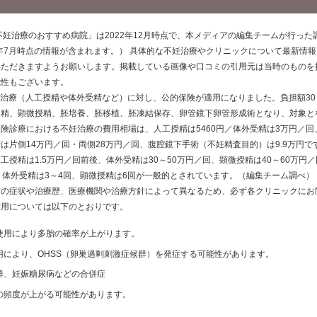
不妊治療のおすすめ病院」は2022年12月時点で、本メディアの編集チームが行っ
0年7月時点の情報が含まれます。） 具体的な不妊治療やクリニックについて最新情
いただきますようお願いします。掲載している画像や口コミの引用元は当時のものを
能性もございます。
不妊治療（人工授精や体外受精など）に対し、公的保険が適用になりました。負担額3
受精、顕微授精、胚培養、胚移植、胚凍結保存、卵管鏡下卵管形成術となり、対象と
険診療における不妊治療の費用相場は、人工授精は5460円／体外受精は3万円／回
は片側14万円／回・両側28万円／回、腹腔鏡下手術（不妊精査目的）は9.9万円
工授精は1.5万円／回前後、体外受精は30～50万円／回、顕微授精は40～60万円
、体外受精は3～4回、顕微授精は6回が一般的とされています。（編集チーム調べ）
方の症状や治療歴、医療機関や治療方針によって異なるため、必ず各クリニックにお
作用については以下のとおりです。
使用により多胎の確率が上がります。
用により、OHSS（卵巣過剰刺激症候群）を発症する可能性があります。
群、妊娠糖尿病などの合併症
の頻度が上がる可能性があります。