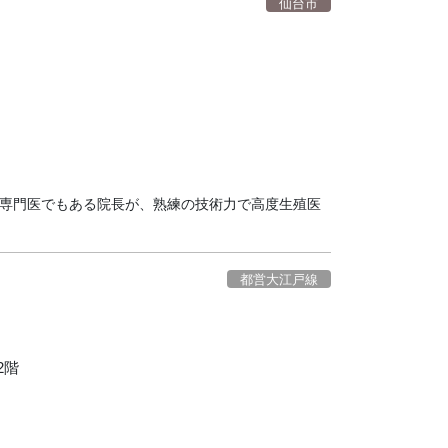
仙台市
の専門医でもある院長が、熟練の技術力で高度生殖医
都営大江戸線
2階