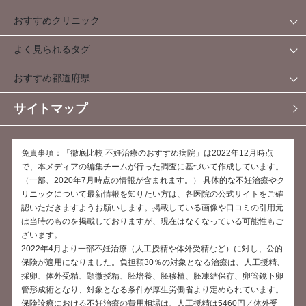
おすすめクリニック
よく見られるタグ
おすすめ都道府県
サイトマップ
免責事項：「徹底比較 不妊治療のおすすめ病院」は2022年12月時点
で、本メディアの編集チームが行った調査に基づいて作成しています。
（一部、2020年7月時点の情報が含まれます。） 具体的な不妊治療やク
リニックについて最新情報を知りたい方は、各医院の公式サイトをご確
認いただきますようお願いします。掲載している画像や口コミの引用元
は当時のものを掲載しておりますが、現在はなくなっている可能性もご
ざいます。
2022年4月より一部不妊治療（人工授精や体外受精など）に対し、公的
保険が適用になりました。負担額30％の対象となる治療は、人工授精、
採卵、体外受精、顕微授精、胚培養、胚移植、胚凍結保存、卵管鏡下卵
管形成術となり、対象となる条件が厚生労働省より定められています。
保険診療における不妊治療の費用相場は、人工授精は5460円／体外受