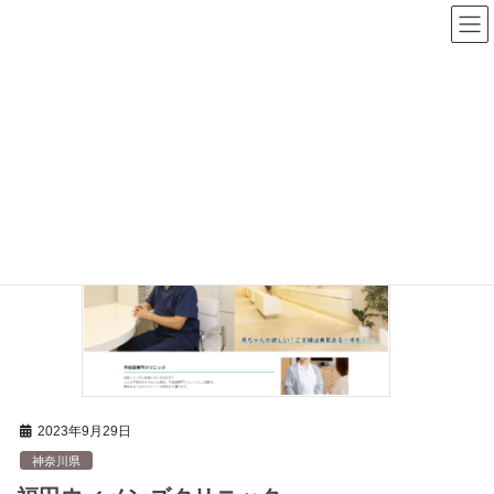
コ
ナ
不妊治療ナビ
ン
ビ
テ
ゲ
ン
ー
ツ
シ
へ
ョ
ス
ン
HOME
子宮腟部細胞診
キ
に
ッ
移
プ
動
2023年9月29日
神奈川県