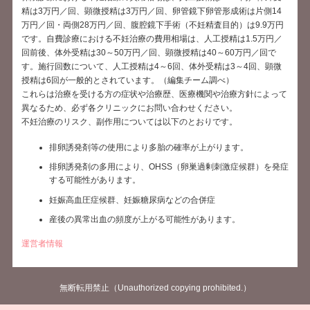
精は3万円／回、顕微授精は3万円／回、卵管鏡下卵管形成術は片側14
万円／回・両側28万円／回、腹腔鏡下手術（不妊精査目的）は9.9万円
です。自費診療における不妊治療の費用相場は、人工授精は1.5万円／
回前後、体外受精は30～50万円／回、顕微授精は40～60万円／回で
す。施行回数について、人工授精は4～6回、体外受精は3～4回、顕微
授精は6回が一般的とされています。（編集チーム調べ）
これらは治療を受ける方の症状や治療歴、医療機関や治療方針によって
異なるため、必ず各クリニックにお問い合わせください。
不妊治療のリスク、副作用については以下のとおりです。
排卵誘発剤等の使用により多胎の確率が上がります。
排卵誘発剤の多用により、OHSS（卵巣過剰刺激症候群）を発症
する可能性があります。
妊娠高血圧症候群、妊娠糖尿病などの合併症
産後の異常出血の頻度が上がる可能性があります。
運営者情報
無断転用禁止（Unauthorized copying prohibited.）