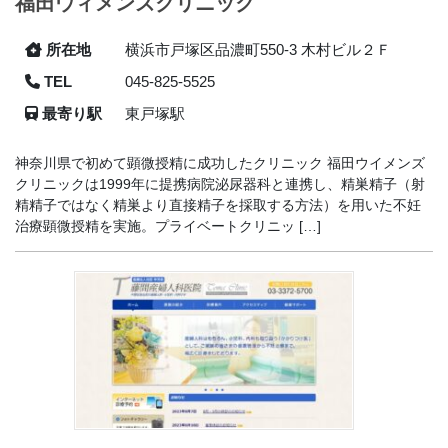
福田ウィメンズクリニック
所在地
横浜市戸塚区品濃町550-3 木村ビル２Ｆ
TEL
045-825-5525
最寄り駅
東戸塚駅
神奈川県で初めて顕微授精に成功したクリニック 福田ウイメンズ
クリニックは1999年に提携病院泌尿器科と連携し、精巣精子（射
精精子ではなく精巣より直接精子を採取する方法）を用いた不妊
治療顕微授精を実施。プライベートクリニッ […]