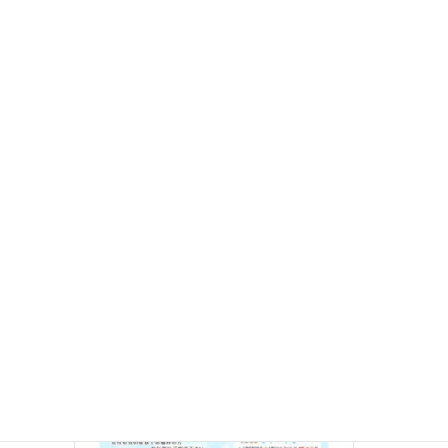
2023年9月15日
東京都で不妊治療できる病院まとめ
菊池産婦人科
所在地
東京都世田谷区宮坂3丁目29-1
TEL
03-3420-0727
最寄り駅
経堂駅
日本産科婦人科学会の専門医が院長を務めるクリニック 菊池産婦
人科は東京都世田谷区にあるクリニックです。院長は日本産科婦
人科学会の専門医に認定されている菊池医師。不妊治療をはじ
め、妊婦健診や男女の産み分け指導を行っています […]