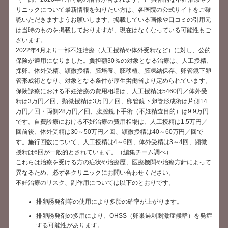
リニックについて最新情報を知りたい方は、各医院の公式サイトをご確
認いただきますようお願いします。掲載している画像や口コミの引用元
は当時のものを掲載しておりますが、現在はなくなっている可能性もご
ざいます。
2022年4月より一部不妊治療（人工授精や体外受精など）に対し、公的
保険が適用になりました。負担額30％の対象となる治療は、人工授精、
採卵、体外受精、顕微授精、胚培養、胚移植、胚凍結保存、卵管鏡下卵
管形成術となり、対象となる条件が厚生労働省より定められています。
保険診療における不妊治療の費用相場は、人工授精は5460円／体外受
精は3万円／回、顕微授精は3万円／回、卵管鏡下卵管形成術は片側14
万円／回・両側28万円／回、腹腔鏡下手術（不妊精査目的）は9.9万円
です。自費診療における不妊治療の費用相場は、人工授精は1.5万円／
回前後、体外受精は30～50万円／回、顕微授精は40～60万円／回で
す。施行回数について、人工授精は4～6回、体外受精は3～4回、顕微
授精は6回が一般的とされています。（編集チーム調べ）
これらは治療を受ける方の症状や治療歴、医療機関や治療方針によって
異なるため、必ず各クリニックにお問い合わせください。
不妊治療のリスク、副作用については以下のとおりです。
排卵誘発剤等の使用により多胎の確率が上がります。
排卵誘発剤の多用により、OHSS（卵巣過剰刺激症候群）を発症
する可能性があります。