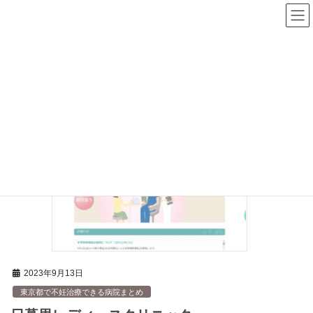
コ
ナ
不妊治療ナビ
ン
ビ
テ
ゲ
ン
ー
ツ
シ
へ
ョ
ス
ン
HOME
日暮里・舎人ライナー
キ
に
ッ
移
プ
動
2023年9月13日
東京都で不妊治療できる病院まとめ