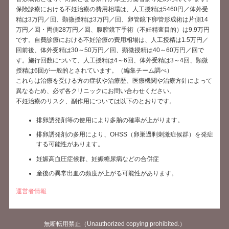
保険診療における不妊治療の費用相場は、人工授精は5460円／体外受
精は3万円／回、顕微授精は3万円／回、卵管鏡下卵管形成術は片側14
万円／回・両側28万円／回、腹腔鏡下手術（不妊精査目的）は9.9万円
です。自費診療における不妊治療の費用相場は、人工授精は1.5万円／
回前後、体外受精は30～50万円／回、顕微授精は40～60万円／回で
す。施行回数について、人工授精は4～6回、体外受精は3～4回、顕微
授精は6回が一般的とされています。（編集チーム調べ）
これらは治療を受ける方の症状や治療歴、医療機関や治療方針によって
異なるため、必ず各クリニックにお問い合わせください。
不妊治療のリスク、副作用については以下のとおりです。
排卵誘発剤等の使用により多胎の確率が上がります。
排卵誘発剤の多用により、OHSS（卵巣過剰刺激症候群）を発症
する可能性があります。
妊娠高血圧症候群、妊娠糖尿病などの合併症
産後の異常出血の頻度が上がる可能性があります。
運営者情報
無断転用禁止（Unauthorized copying prohibited.）