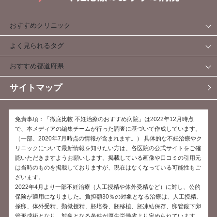
おすすめクリニック
よく見られるタグ
おすすめ都道府県
サイトマップ
免責事項：「徹底比較 不妊治療のおすすめ病院」は2022年12月時点
で、本メディアの編集チームが行った調査に基づいて作成しています。
（一部、2020年7月時点の情報が含まれます。） 具体的な不妊治療やク
リニックについて最新情報を知りたい方は、各医院の公式サイトをご確
認いただきますようお願いします。掲載している画像や口コミの引用元
は当時のものを掲載しておりますが、現在はなくなっている可能性もご
ざいます。
2022年4月より一部不妊治療（人工授精や体外受精など）に対し、公的
保険が適用になりました。負担額30％の対象となる治療は、人工授精、
採卵、体外受精、顕微授精、胚培養、胚移植、胚凍結保存、卵管鏡下卵
管形成術となり、対象となる条件が厚生労働省より定められています。